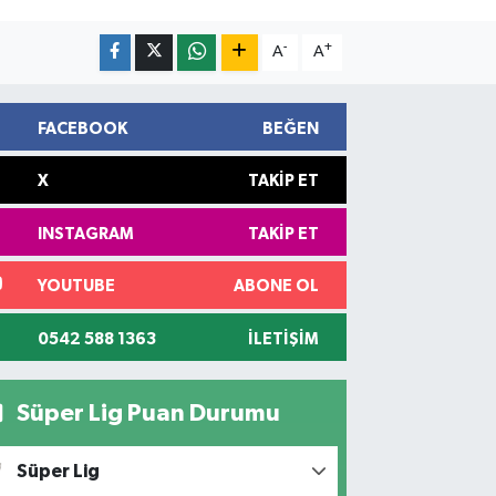
-
+
A
A
FACEBOOK
BEĞEN
X
TAKIP ET
INSTAGRAM
TAKIP ET
YOUTUBE
ABONE OL
0542 588 1363
İLETIŞIM
Süper Lig Puan Durumu
Süper Lig