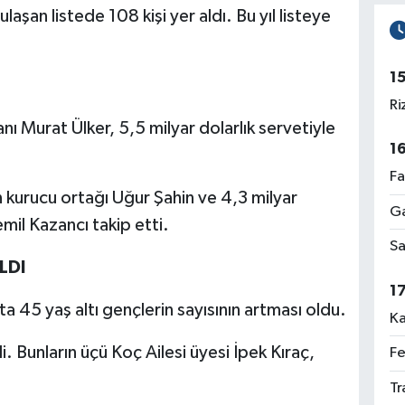
aşan listede 108 kişi yer aldı. Bu yıl listeye
1
Ri
ı Murat Ülker, 5,5 milyar dolarlık servetiyle
1
Fa
 kurucu ortağı Uğur Şahin ve 4,3 milyar
Ga
mil Kazancı takip etti.
Sa
LDI
1
a 45 yaş altı gençlerin sayısının artması oldu.
Ka
i. Bunların üçü Koç Ailesi üyesi İpek Kıraç,
Fe
Tr