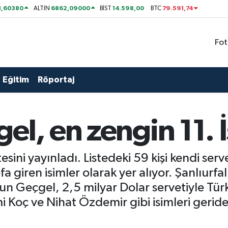
1,60380
6862,09000
14.598,00
79.591,74
ALTIN
BİST
BTC
Fot
Eğitim
Röportaj
el, en zengin 11. 
sini yayınladı. Listedeki 59 kişi kendi serve
defa giren isimler olarak yer alıyor. Şanlıurfa
n Geçgel, 2,5 milyar Dolar servetiyle Türk
 Koç ve Nihat Özdemir gibi isimleri geride 