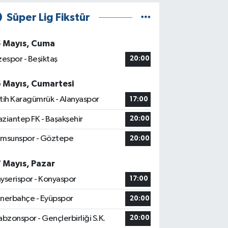
Süper Lig Fikstür
5 Mayıs, Cuma
zespor - Beşiktaş
20:00
6 Mayıs, Cumartesi
tih Karagümrük - Alanyaspor
17:00
ziantep FK - Başakşehir
20:00
msunspor - Göztepe
20:00
7 Mayıs, Pazar
yserispor - Konyaspor
17:00
nerbahçe - Eyüpspor
20:00
abzonspor - Gençlerbirliği S.K.
20:00