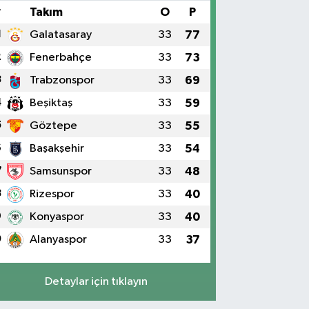
#
Takım
O
P
1
Galatasaray
33
77
2
Fenerbahçe
33
73
3
Trabzonspor
33
69
4
Beşiktaş
33
59
5
Göztepe
33
55
6
Başakşehir
33
54
7
Samsunspor
33
48
8
Rizespor
33
40
9
Konyaspor
33
40
0
Alanyaspor
33
37
Detaylar için tıklayın