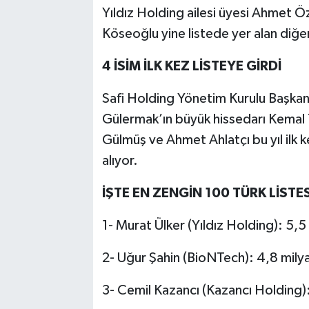
Yıldız Holding ailesi üyesi Ahmet Ö
Köseoğlu yine listede yer alan diğer
4 İSİM İLK KEZ LİSTEYE GİRDİ
Safi Holding Yönetim Kurulu Başkanı H
Gülermak’ın büyük hissedarı Kemal T
Gülmüş ve Ahmet Ahlatçı bu yıl ilk ke
alıyor.
İŞTE EN ZENGİN 100 TÜRK LİSTES
1- Murat Ülker (Yıldız Holding): 5,5
2- Uğur Şahin (BioNTech): 4,8 milya
3- Cemil Kazancı (Kazancı Holding):