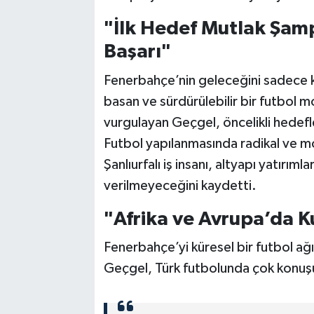
"İlk Hedef Mutlak Şamp
Başarı"
Fenerbahçe’nin geleceğini sadece kıs
basan ve sürdürülebilir bir futbol mo
vurgulayan Geçgel, öncelikli hedefl
Futbol yapılanmasında radikal ve mo
Şanlıurfalı iş insanı, altyapı yatırıml
verilmeyeceğini kaydetti.
"Afrika ve Avrupa’da K
Fenerbahçe’yi küresel bir futbol ağ
Geçgel, Türk futbolunda çok konuşul