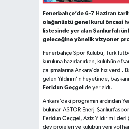
Fenerbahçe’de 6-7 Haziran tarihl
olağanüstü genel kurul öncesi h
listesinde yer alan Şanlıurfalı ü
geleceğine yönelik vizyoner proj
Fenerbahçe Spor Kulübü, Türk futb
kuruluna hazırlanırken, kulübün efsa
çalışmalarına Ankara’da hız verdi. Ba
gelen Yıldırım’ın heyetinde, başkanın 
Feridun Geçgel
de yer aldı.
Ankara’daki programın ardından Yen
bulunan ASTOR Enerji Şanlıurfaspor
Feridun Geçgel, Aziz Yıldırım liderl
dev projeleri ve kulübün yeni yol hari