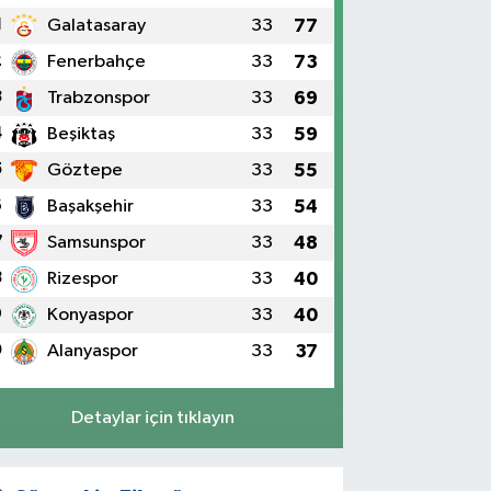
1
Galatasaray
33
77
2
Fenerbahçe
33
73
3
Trabzonspor
33
69
4
Beşiktaş
33
59
5
Göztepe
33
55
6
Başakşehir
33
54
7
Samsunspor
33
48
8
Rizespor
33
40
9
Konyaspor
33
40
0
Alanyaspor
33
37
Detaylar için tıklayın