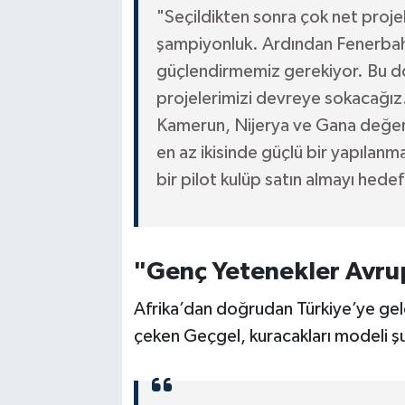
"Seçildikten sonra çok net projel
şampiyonluk. Ardından Fenerbahç
güçlendirmemiz gerekiyor. Bu do
projelerimizi devreye sokacağız. Ö
Kamerun, Nijerya ve Gana değerle
en az ikisinde güçlü bir yapılan
bir pilot kulüp satın almayı hedef
"Genç Yetenekler Avru
Afrika’dan doğrudan Türkiye’ye gel
çeken Geçgel, kuracakları modeli şu