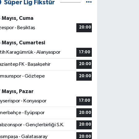
Süper Lig Fikstür
5 Mayıs, Cuma
zespor - Beşiktaş
20:00
6 Mayıs, Cumartesi
tih Karagümrük - Alanyaspor
17:00
ziantep FK - Başakşehir
20:00
msunspor - Göztepe
20:00
7 Mayıs, Pazar
yserispor - Konyaspor
17:00
nerbahçe - Eyüpspor
20:00
abzonspor - Gençlerbirliği S.K.
20:00
sımpaşa - Galatasaray
20:00