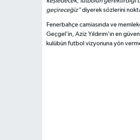
keşfedecek, futbolun gerektirdiği
geçireceğiz"
diyerek sözlerini nokt
Fenerbahçe camiasında ve memleketi
Geçgel'in, Aziz Yıldırım'ın en güve
kulübün futbol vizyonuna yön verme