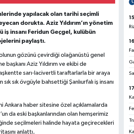
erinde yapılacak olan tarihi seçimli
1
eyecan dorukta. Aziz Yıldırım’ın yönetim
Ri
nlü iş insanı Feridun Geçgel, kulübün
elerini paylaştı.
1
Fa
olunun gözünü çevirdiği olağanüstü genel
Ga
ne başkanı Aziz Yıldırım ve ekibi de
şkentte sarı-lacivertli taraftarlarla bir araya
Sa
sık sık övgüyle bahsettiği Şanlıurfalı iş insanı
1
Ka
i Ankara haber sitesine özel açıklamalarda
Fe
’un da eski başkanlarından olan hemşerimiz
Tr
iğinde seçilmeleri halinde hayata geçirecekleri
tasını anlattı.
Ka