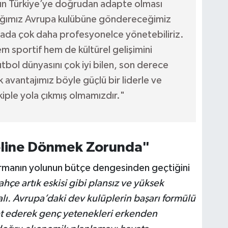
rın Türkiye’ye doğrudan adapte olması
cağımız Avrupa kulübüne göndereceğimiz
orada çok daha profesyonelce yönetebiliriz.
 sportif hem de kültürel gelişimini
tbol dünyasını çok iyi bilen, son derece
k avantajımız böyle güçlü bir liderle ve
kiple yola çıkmış olmamızdır."
pline Dönmek Zorunda"
rmanın yolunun bütçe dengesinden geçtiğini
hçe artık eskisi gibi plansız ve yüksek
ı. Avrupa’daki dev kulüplerin başarı formülü
et ederek genç yetenekleri erkenden