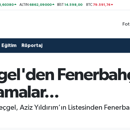
1,60380
6862,09000
14.598,00
79.591,74
ALTIN
BİST
BTC
Fot
Eğitim
Röportaj
el'den Fenerbahçe
amalar...
Geçgel, Aziz Yıldırım’ın Listesinden Fenerb