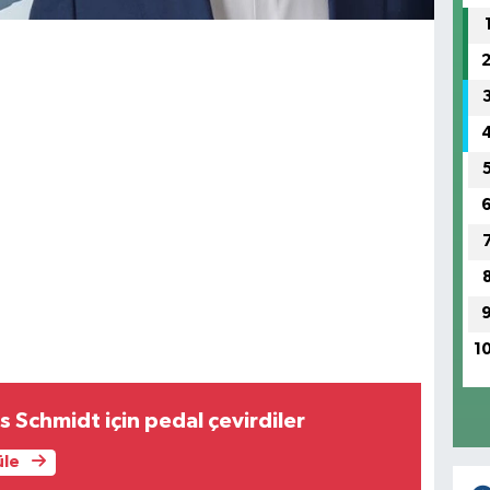
1
us Schmidt için pedal çevirdiler
üle