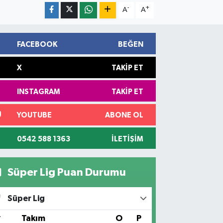
-
+
A
A
FACEBOOK
BEĞEN
X
TAKIP ET
INSTAGRAM
TAKIP ET
YOUTUBE
ABONE OL
0542 588 1363
İLETIŞIM
Süper Lig Puan Durumu
Süper Lig
#
Takım
O
P