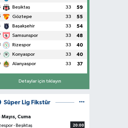
4
Beşiktaş
33
59
5
Göztepe
33
55
6
Başakşehir
33
54
7
Samsunspor
33
48
8
Rizespor
33
40
9
Konyaspor
33
40
0
Alanyaspor
33
37
Detaylar için tıklayın
Süper Lig Fikstür
5 Mayıs, Cuma
zespor - Beşiktaş
20:00