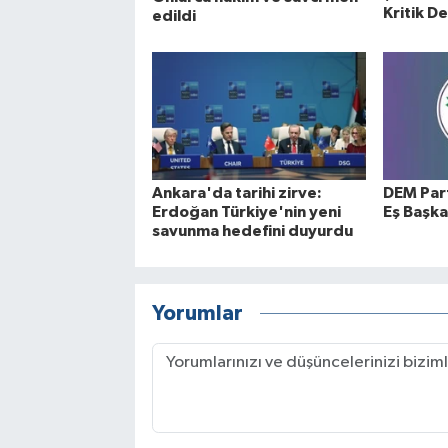
Kritik D
edildi
Ankara'da tarihi zirve:
DEM Part
Erdoğan Türkiye'nin yeni
Eş Başka
savunma hedefini duyurdu
Yorumlar