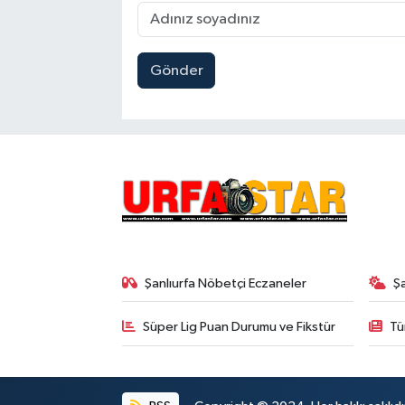
Gönder
Şanlıurfa Nöbetçi Eczaneler
Ş
Süper Lig Puan Durumu ve Fikstür
Tü