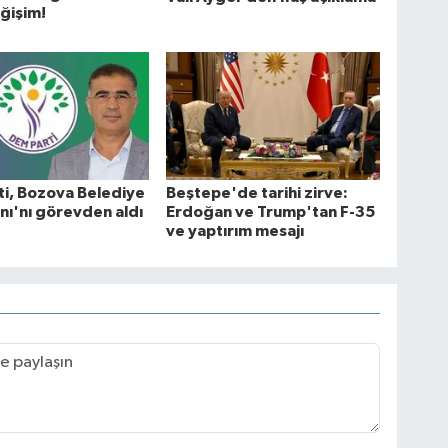
eğişim!
i, Bozova Belediye
Beştepe'de tarihi zirve:
nı'nı görevden aldı
Erdoğan ve Trump'tan F-35
ve yaptırım mesajı