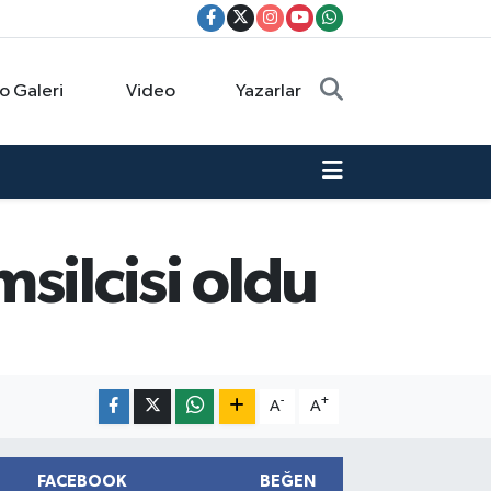
o Galeri
Video
Yazarlar
silcisi oldu
-
+
A
A
FACEBOOK
BEĞEN