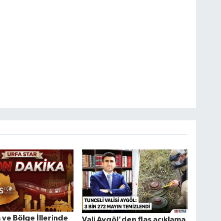
a ve Bölge İllerinde
Vali Aygöl'den flaş açıklama