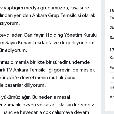
rev yaptığım medya grubumuzda, kısa süre
1
dından yeniden Ankara Grup Temsilcisi olarak
Fa
aşıyorum.
Ga
 tevdi eden Can Yayın Holding Yönetim Kurulu
Sa
im Sayın Kenan Tekdağ’a ve değerli yönetim
kür ediyorum.
1
Ka
tanmış olmamla birlikte bir süredir uhdemde
Fe
k TV Ankara Temsilciliği görevini de meslek
Güngör'e devretmenin mutluluğunu
Tr
e başarılar diliyorum.
Ka
, yükümüz ağır. Bu nedenle mesai
An
er zamanki özveri ve kararlılıkla sürdüreceğiz.
ı inanç ve heyecanla çok çalışmaya devam