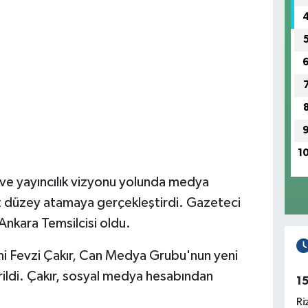
1
ve yayıncılık vizyonu yolunda medya
st düzey atamaya gerçekleştirdi. Gazeteci
nkara Temsilcisi oldu.
smi Fevzi Çakır, Can Medya Grubu'nun yeni
rildi. Çakır, sosyal medya hesabından
1
Ri