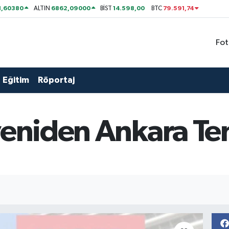
1,60380
6862,09000
14.598,00
79.591,74
ALTIN
BİST
BTC
Fot
Eğitim
Röportaj
yeniden Ankara Tem