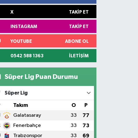
X
TAKIP ET
INSTAGRAM
TAKIP ET
YOUTUBE
ABONE OL
0542 588 1363
İLETIŞIM
Süper Lig Puan Durumu
Süper Lig
#
Takım
O
P
1
Galatasaray
33
77
2
Fenerbahçe
33
73
3
Trabzonspor
33
69