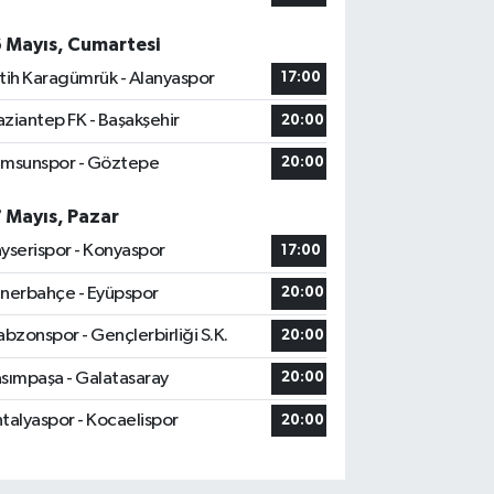
6 Mayıs, Cumartesi
tih Karagümrük - Alanyaspor
17:00
ziantep FK - Başakşehir
20:00
msunspor - Göztepe
20:00
7 Mayıs, Pazar
yserispor - Konyaspor
17:00
nerbahçe - Eyüpspor
20:00
abzonspor - Gençlerbirliği S.K.
20:00
sımpaşa - Galatasaray
20:00
talyaspor - Kocaelispor
20:00