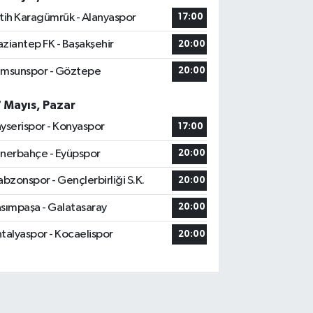
tih Karagümrük - Alanyaspor
17:00
ziantep FK - Başakşehir
20:00
msunspor - Göztepe
20:00
7 Mayıs, Pazar
yserispor - Konyaspor
17:00
nerbahçe - Eyüpspor
20:00
abzonspor - Gençlerbirliği S.K.
20:00
sımpaşa - Galatasaray
20:00
talyaspor - Kocaelispor
20:00