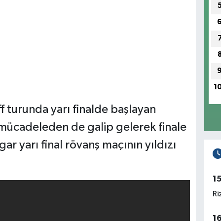
1
f turunda yarı finalde başlayan
i mücadeleden de galip gelerek finale
ar yarı final rövanş maçının yıldızı
1
Ri
1