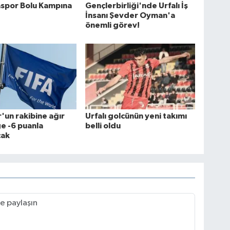
aspor Bolu Kampına
Gençlerbirliği'nde Urfalı İş
İnsanı Şevder Oyman'a
önemli görev!
'un rakibine ağır
Urfalı golcünün yeni takımı
ge -6 puanla
belli oldu
cak