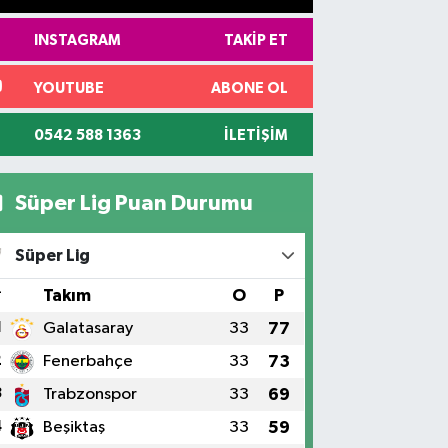
INSTAGRAM
TAKIP ET
YOUTUBE
ABONE OL
0542 588 1363
İLETIŞIM
Süper Lig Puan Durumu
Süper Lig
#
Takım
O
P
1
Galatasaray
33
77
2
Fenerbahçe
33
73
3
Trabzonspor
33
69
4
Beşiktaş
33
59