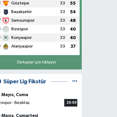
5
Göztepe
33
55
6
Başakşehir
33
54
7
Samsunspor
33
48
8
Rizespor
33
40
9
Konyaspor
33
40
0
Alanyaspor
33
37
Detaylar için tıklayın
Süper Lig Fikstür
5 Mayıs, Cuma
zespor - Beşiktaş
20:00
6 Mayıs, Cumartesi