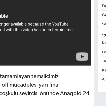
Fa
Ga
Sa
1
Ka
Fe
Tr
Ka
a tamamlayan temsilcimiz
An
off mücadelesi yarı final
 coşkulu seyircisi önünde Anagold 24