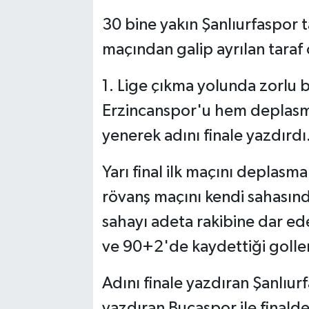
30 bine yakın Şanlıurfaspor t
maçından galip ayrılan taraf
1. Lige çıkma yolunda zorlu b
Erzincanspor'u hem deplas
yenerek adını finale yazdırdı
Yarı final ilk maçını deplasma
rövanş maçını kendi sahasınd
sahayı adeta rakibine dar ed
ve 90+2'de kaydettiği goller
Adını finale yazdıran Şanlıurf
yazdıran Bucaspor ile finald