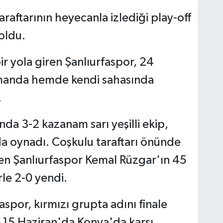
araftarının heyecanla izlediği play-off
 oldu.
ir yola giren Şanlıurfaspor, 24
manda hemde kendi sahasında
.
nda 3-2 kazanam sarı yeşilli ekip,
a oynadı. Coşkulu taraftarı önünde
en Şanlıurfaspor Kemal Rüzgar'ın 45
le 2-0 yendi.
aspor, kırmızı grupta adını finale
e 15 Haziran'da Konya'da karşı