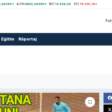
1,60380
6862,09000
14.598,00
79.591,74
ALTIN
BİST
BTC
Fot
Eğitim
Röportaj