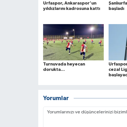
Urfaspor, Ankaraspor'un
Şanlıurf
yıldızlarını kadrosuna kattı
başladı
Turnuvada heyecan
Urfaspor
dorukta...
ceza! Li
başlaya
Yorumlar