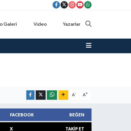
o Galeri
Video
Yazarlar
-
+
A
A
FACEBOOK
BEĞEN
X
TAKIP ET