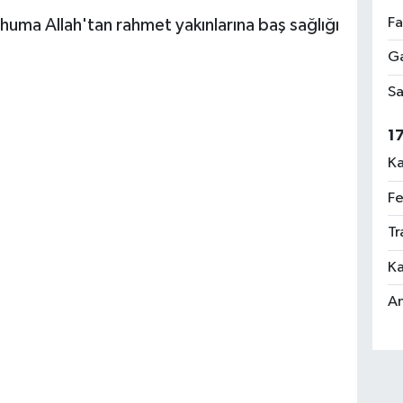
Fa
uma Allah'tan rahmet yakınlarına baş sağlığı
Ga
Sa
1
Ka
Fe
Tr
Ka
An