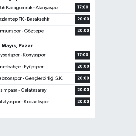
tih Karagümrük - Alanyaspor
17:00
ziantep FK - Başakşehir
20:00
msunspor - Göztepe
20:00
7 Mayıs, Pazar
yserispor - Konyaspor
17:00
nerbahçe - Eyüpspor
20:00
abzonspor - Gençlerbirliği S.K.
20:00
sımpaşa - Galatasaray
20:00
talyaspor - Kocaelispor
20:00