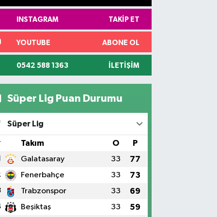
INSTAGRAM
TAKIP ET
YOUTUBE
ABONE OL
0542 588 1363
İLETIŞIM
Süper Lig Puan Durumu
Süper Lig
#
Takım
O
P
1
Galatasaray
33
77
2
Fenerbahçe
33
73
3
Trabzonspor
33
69
4
Beşiktaş
33
59