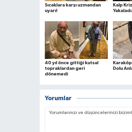
Sıcaklara karşı uzmandan
Kalp Kri
uyarı!
Yakaladı
40 yıl önce gittiği kutsal
Karaköp
topraklardan geri
Dolu Anl
dönemedi
Yorumlar