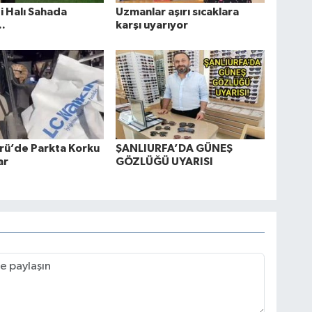
zi Halı Sahada
Uzmanlar aşırı sıcaklara
..
karşı uyarıyor
rü’de Parkta Korku
ŞANLIURFA’DA GÜNEŞ
ar
GÖZLÜĞÜ UYARISI