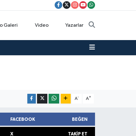
o Galeri
Video
Yazarlar
-
+
A
A
FACEBOOK
BEĞEN
X
TAKIP ET