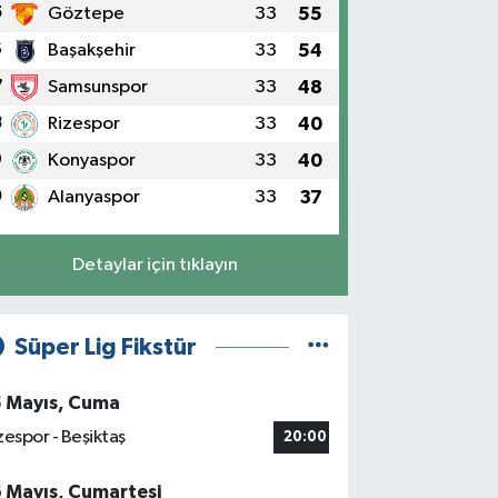
5
Göztepe
33
55
6
Başakşehir
33
54
7
Samsunspor
33
48
8
Rizespor
33
40
9
Konyaspor
33
40
0
Alanyaspor
33
37
Detaylar için tıklayın
Süper Lig Fikstür
5 Mayıs, Cuma
zespor - Beşiktaş
20:00
6 Mayıs, Cumartesi