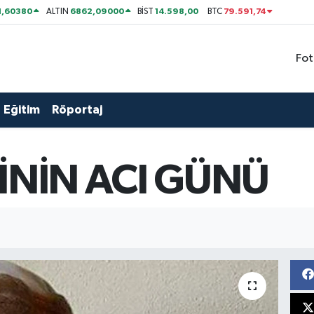
1,60380
6862,09000
14.598,00
79.591,74
ALTIN
BİST
BTC
Fot
Eğitim
Röportaj
TİNİN ACI GÜNÜ