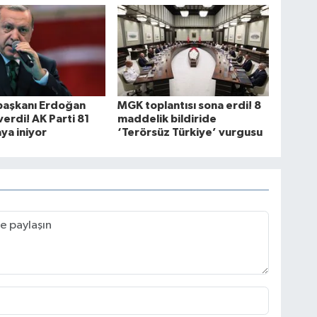
aşkanı Erdoğan
MGK toplantısı sona erdi! 8
verdi! AK Parti 81
maddelik bildiride
aya iniyor
‘Terörsüz Türkiye’ vurgusu