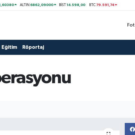
1,60380
6862,09000
14.598,00
79.591,74
ALTIN
BİST
BTC
Fot
Eğitim
Röportaj
Operasyonu