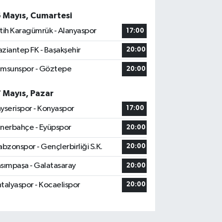
6 Mayıs, Cumartesi
tih Karagümrük - Alanyaspor
17:00
ziantep FK - Başakşehir
20:00
msunspor - Göztepe
20:00
7 Mayıs, Pazar
yserispor - Konyaspor
17:00
nerbahçe - Eyüpspor
20:00
abzonspor - Gençlerbirliği S.K.
20:00
sımpaşa - Galatasaray
20:00
talyaspor - Kocaelispor
20:00