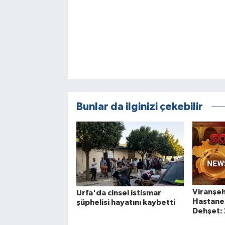
Bunlar da ilginizi çekebilir
Viranşeh
Urfa'da cinsel istismar
Hastanes
şüphelisi hayatını kaybetti
Dehşet: 