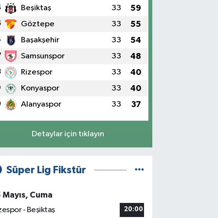
4
Beşiktaş
33
59
5
Göztepe
33
55
6
Başakşehir
33
54
7
Samsunspor
33
48
8
Rizespor
33
40
9
Konyaspor
33
40
0
Alanyaspor
33
37
Detaylar için tıklayın
Süper Lig Fikstür
5 Mayıs, Cuma
zespor - Beşiktaş
20:00