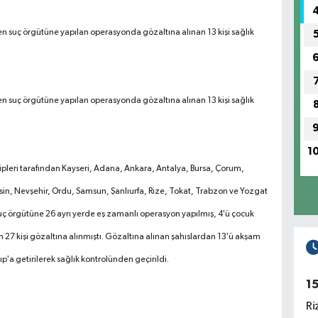
lenen suç örgütüne yapılan operasyonda gözaltına alınan 13 kişi sağlık
lenen suç örgütüne yapılan operasyonda gözaltına alınan 13 kişi sağlık
1
pleri tarafından Kayseri, Adana, Ankara, Antalya, Bursa, Çorum,
rsin, Nevşehir, Ordu, Samsun, Şanlıurfa, Rize, Tokat, Trabzon ve Yozgat
suç örgütüne 26 ayrı yerde eş zamanlı operasyon yapılmış, 4'ü çocuk
27 kişi gözaltına alınmıştı. Gözaltına alınan şahıslardan 13'ü akşam
p'a getirilerek sağlık kontrolünden geçirildi.
1
Ri