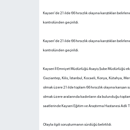
Kayseri’de 21 ilde 66 hırsızlık olayına karıştıkları belir
kontrolünden geçirildi.
Kayseri'de 21 ilde 66 hırsızlık olayına karıştıkları belir
kontrolünden geçirildi.
Kayseri İl Emniyet Müdürlüğü Asayiş Şube Müdürlüğü eki
Gaziantep, Kilis, İstanbul, Kocaeli, Konya, Kütahya, Me
olmak üzere 21 ilde toplam 66 hırsızlık olayına karışan 
olmak üzere aralarında kadınların da bulunduğu toplam 
saatlerinde Kayseri Eğitim ve Araştırma Hastanesi Adli Tı
Olayla ilgili soruşturmanın sürdüğü belirtildi.