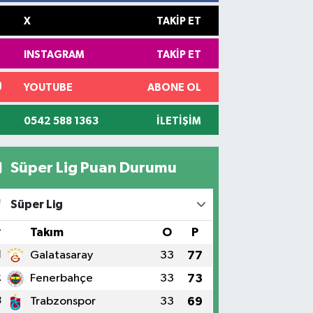
X
TAKIP ET
INSTAGRAM
TAKIP ET
YOUTUBE
ABONE OL
0542 588 1363
İLETIŞIM
Süper Lig Puan Durumu
Süper Lig
#
Takım
O
P
1
Galatasaray
33
77
2
Fenerbahçe
33
73
3
Trabzonspor
33
69