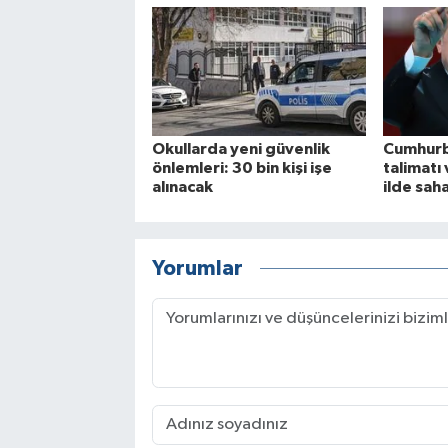
Okullarda yeni güvenlik
Cumhurb
önlemleri: 30 bin kişi işe
talimatı 
alınacak
ilde sah
Yorumlar