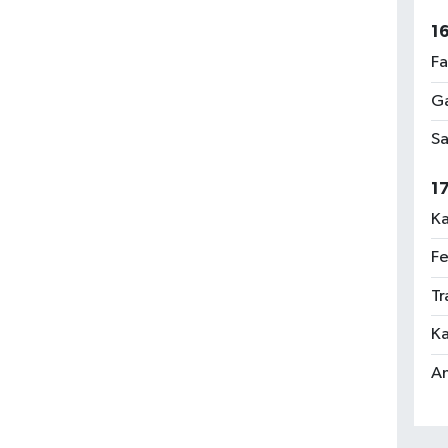
1
Fa
Ga
Sa
1
Ka
Fe
Tr
Ka
An