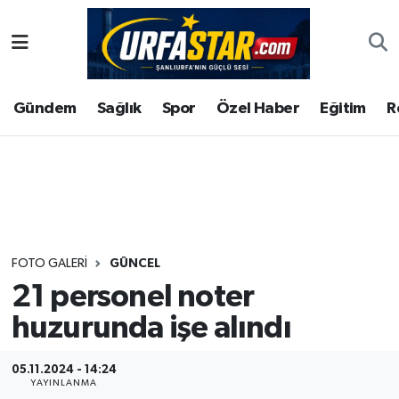
ASAYİS
Şanlıurfa Nöbetçi Eczaneler
Gündem
Sağlık
Spor
Özel Haber
Eğitim
R
ÇEVRE
Şanlıurfa Hava Durumu
DUNYA
Şanlıurfa Namaz Vakitleri
Eğitim
Şanlıurfa Trafik Yoğunluk Haritası
Ekonomi
Süper Lig Puan Durumu ve Fikstür
FOTO GALERI
GÜNCEL
21 personel noter
Gündem
Tüm Manşetler
huzurunda işe alındı
Kültür
Son Dakika Haberleri
05.11.2024 - 14:24
Magazin
Haber Arşivi
YAYINLANMA