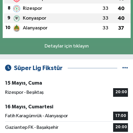
8
Rizespor
33
40
9
Konyaspor
33
40
10
Alanyaspor
33
37
Detaylar için tıklayın
Süper Lig Fikstür
15 Mayıs, Cuma
Rizespor - Beşiktaş
20:00
16 Mayıs, Cumartesi
Fatih Karagümrük - Alanyaspor
17:00
Gaziantep FK - Başakşehir
20:00