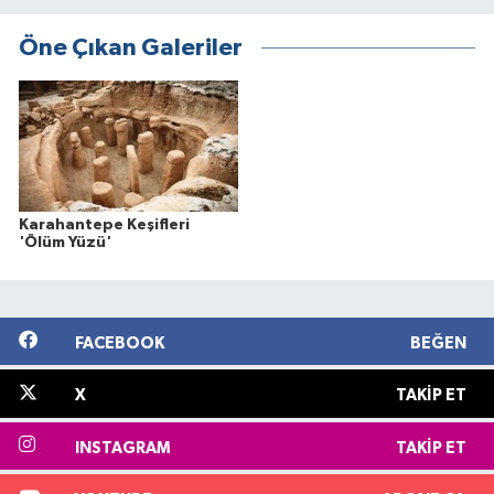
Öne Çıkan Galeriler
Karahantepe Keşifleri
'Ölüm Yüzü'
FACEBOOK
BEĞEN
X
TAKIP ET
INSTAGRAM
TAKIP ET