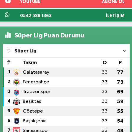
YOUTUBE
ABONE OL
0542 588 1363
İLETIŞIM
Süper Lig Puan Durumu
Süper Lig
#
Takım
O
P
1
Galatasaray
33
77
2
Fenerbahçe
33
73
3
Trabzonspor
33
69
4
Beşiktaş
33
59
5
Göztepe
33
55
6
Başakşehir
33
54
7
Samsunspor
33
48