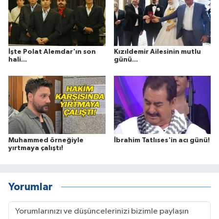
İşte Polat Alemdar'ın son
Kızıldemir Ailesinin mutlu
hali...
günü...
Muhammed örneğiyle
İbrahim Tatlıses'in acı günü!
yırtmaya çalıştı!
Yorumlar