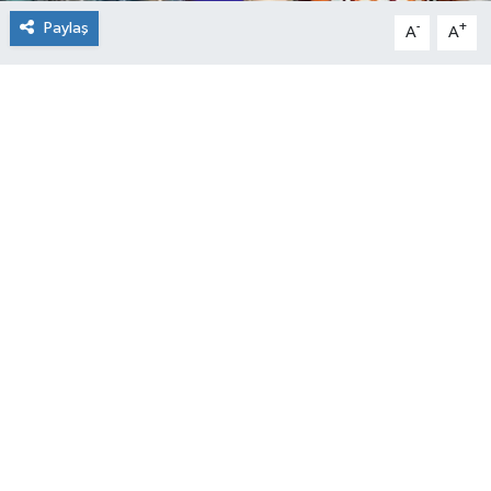
Paylaş
-
+
A
A