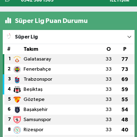
0542 588 1363
İLETIŞIM
Süper Lig Puan Durumu
Süper Lig
#
Takım
O
P
1
Galatasaray
33
77
2
Fenerbahçe
33
73
3
Trabzonspor
33
69
4
Beşiktaş
33
59
5
Göztepe
33
55
6
Başakşehir
33
54
7
Samsunspor
33
48
8
Rizespor
33
40