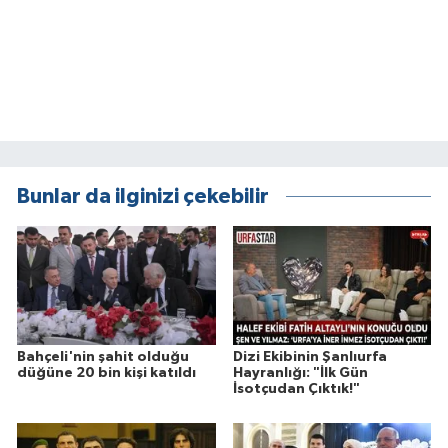
Bunlar da ilginizi çekebilir
Bahçeli'nin şahit olduğu
Dizi Ekibinin Şanlıurfa
düğüne 20 bin kişi katıldı
Hayranlığı: "İlk Gün
İsotçudan Çıktık!"