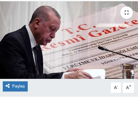
Paylaş
-
+
A
A