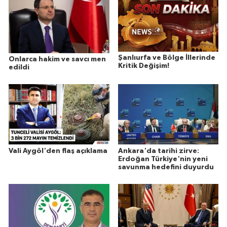
Şanlıurfa ve Bölge İllerinde
Onlarca hakim ve savcı men
Kritik Değişim!
edildi
Vali Aygöl'den flaş açıklama
Ankara'da tarihi zirve:
Erdoğan Türkiye'nin yeni
savunma hedefini duyurdu