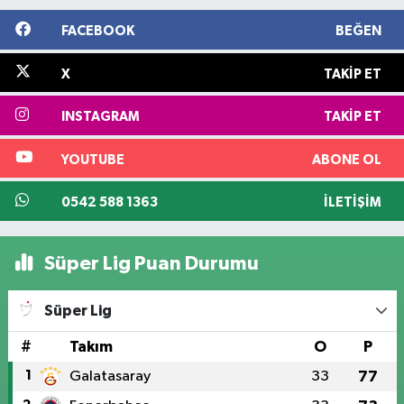
FACEBOOK
BEĞEN
X
TAKIP ET
INSTAGRAM
TAKIP ET
YOUTUBE
ABONE OL
0542 588 1363
İLETIŞIM
Süper Lig Puan Durumu
Süper Lig
#
Takım
O
P
1
Galatasaray
33
77