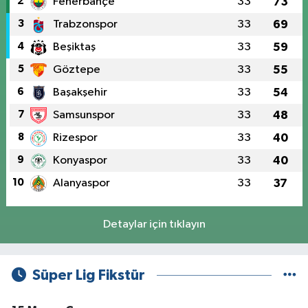
2
Fenerbahçe
33
73
3
Trabzonspor
33
69
4
Beşiktaş
33
59
5
Göztepe
33
55
6
Başakşehir
33
54
7
Samsunspor
33
48
8
Rizespor
33
40
9
Konyaspor
33
40
10
Alanyaspor
33
37
Detaylar için tıklayın
Süper Lig Fikstür