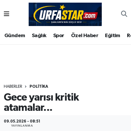
ASAYİS
Şanlıurfa Nöbetçi Eczaneler
Gündem
Sağlık
Spor
Özel Haber
Eğitim
R
ÇEVRE
Şanlıurfa Hava Durumu
DUNYA
Şanlıurfa Namaz Vakitleri
Eğitim
Şanlıurfa Trafik Yoğunluk Haritası
Ekonomi
Süper Lig Puan Durumu ve Fikstür
HABERLER
POLITIKA
Gece yarısı kritik
Gündem
Tüm Manşetler
atamalar...
Kültür
Son Dakika Haberleri
09.05.2026 - 08:51
Magazin
Haber Arşivi
YAYINLANMA