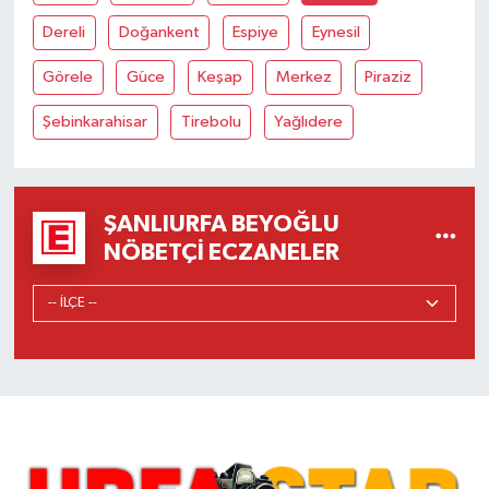
Dereli
Doğankent
Espiye
Eynesil
Görele
Güce
Keşap
Merkez
Piraziz
Şebinkarahisar
Tirebolu
Yağlıdere
ŞANLIURFA BEYOĞLU
NÖBETÇI ECZANELER