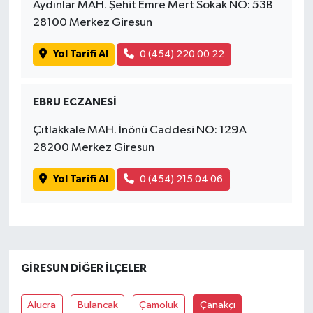
Aydınlar MAH. Şehit Emre Mert Sokak NO: 53B
28100 Merkez Giresun
Yol Tarifi Al
0 (454) 220 00 22
EBRU ECZANESİ
Çıtlakkale MAH. İnönü Caddesi NO: 129A
28200 Merkez Giresun
Yol Tarifi Al
0 (454) 215 04 06
GIRESUN DIĞER İLÇELER
Alucra
Bulancak
Çamoluk
Çanakçı