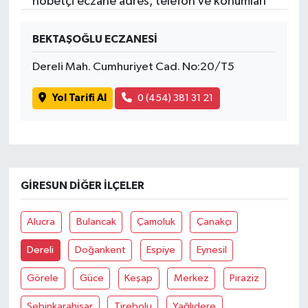
nöbetçi eczane adres, telefon ve konumları
BEKTAŞOĞLU ECZANESİ
Dereli Mah. Cumhuriyet Cad. No:20/T5
Yol Tarifi Al
0 (454) 381 31 21
GIRESUN DIĞER İLÇELER
Alucra
Bulancak
Çamoluk
Çanakçı
Dereli
Doğankent
Espiye
Eynesil
Görele
Güce
Keşap
Merkez
Piraziz
Şebinkarahisar
Tirebolu
Yağlıdere