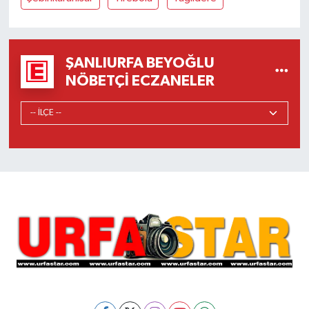
ŞANLIURFA BEYOĞLU
NÖBETÇI ECZANELER