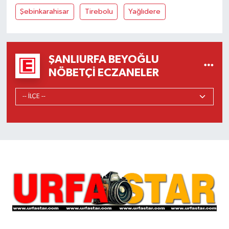
Şebinkarahisar
Tirebolu
Yağlıdere
ŞANLIURFA BEYOĞLU
NÖBETÇI ECZANELER