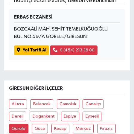
nöbetçi eczane adres, telefon ve konumları
ERBAŞ ECZANESİ
BOZCAALİ MAH. ŞEHİT TEMELKUĞUOĞLU
BUL.NO:59/A GÖRELE/GİRESUN
Yol Tarifi Al
0 (454) 213 36 00
GIRESUN DIĞER İLÇELER
Alucra
Bulancak
Çamoluk
Çanakçı
Dereli
Doğankent
Espiye
Eynesil
Görele
Güce
Keşap
Merkez
Piraziz