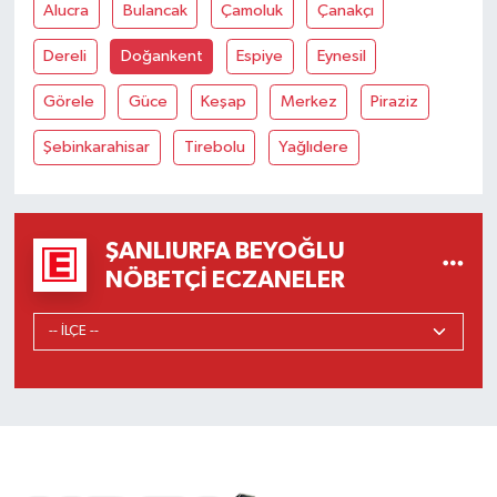
Alucra
Bulancak
Çamoluk
Çanakçı
Dereli
Doğankent
Espiye
Eynesil
Görele
Güce
Keşap
Merkez
Piraziz
Şebinkarahisar
Tirebolu
Yağlıdere
ŞANLIURFA BEYOĞLU
NÖBETÇI ECZANELER