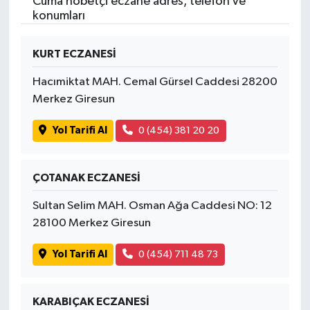
Cuma nöbetçi eczane adres, telefon ve
konumları
KURT ECZANESİ
Hacımiktat MAH. Cemal Gürsel Caddesi 28200
Merkez Giresun
Yol Tarifi Al
0 (454) 381 20 20
ÇOTANAK ECZANESİ
Sultan Selim MAH. Osman Ağa Caddesi NO: 12
28100 Merkez Giresun
Yol Tarifi Al
0 (454) 711 48 73
KARABIÇAK ECZANESİ