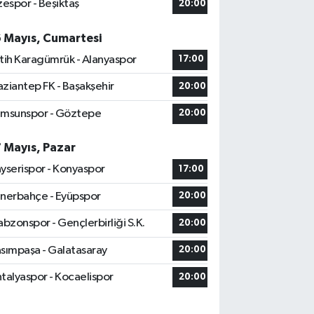
zespor - Beşiktaş
20:00
6 Mayıs, Cumartesi
tih Karagümrük - Alanyaspor
17:00
ziantep FK - Başakşehir
20:00
msunspor - Göztepe
20:00
7 Mayıs, Pazar
yserispor - Konyaspor
17:00
nerbahçe - Eyüpspor
20:00
abzonspor - Gençlerbirliği S.K.
20:00
sımpaşa - Galatasaray
20:00
talyaspor - Kocaelispor
20:00