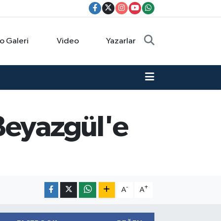
o Galeri
Video
Yazarlar
Beyazgül'e
-
+
A
A