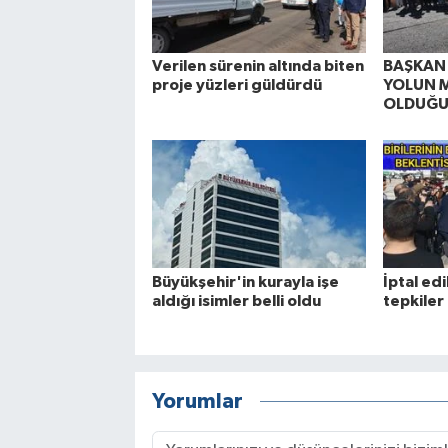
Verilen sürenin altında biten
BAŞKAN 
proje yüzleri güldürdü
YOLUN 
OLDUĞU
Büyükşehir'in kurayla işe
İptal ed
aldığı isimler belli oldu
tepkiler
Yorumlar