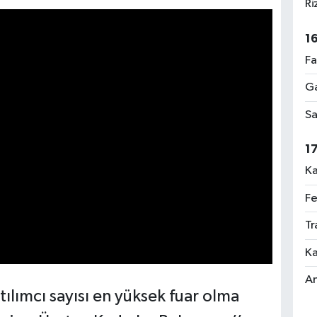
Ri
1
Fa
Ga
Sa
1
Ka
Fe
Tr
Ka
An
tılımcı sayısı en yüksek fuar olma