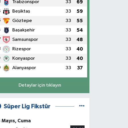
3
Trabzonspor
33
69
4
Beşiktaş
33
59
5
Göztepe
33
55
6
Başakşehir
33
54
7
Samsunspor
33
48
8
Rizespor
33
40
9
Konyaspor
33
40
0
Alanyaspor
33
37
Detaylar için tıklayın
Süper Lig Fikstür
5 Mayıs, Cuma