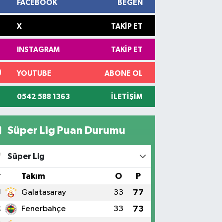
FACEBOOK
BEĞEN
X
TAKIP ET
INSTAGRAM
TAKIP ET
YOUTUBE
ABONE OL
0542 588 1363
İLETIŞIM
Süper Lig Puan Durumu
Süper Lig
#
Takım
O
P
1
Galatasaray
33
77
2
Fenerbahçe
33
73