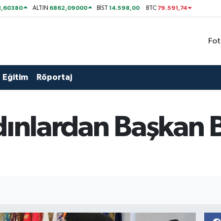
1,60380
6862,09000
14.598,00
79.591,74
ALTIN
BİST
BTC
Fot
Eğitim
Röportaj
adınlardan Başkan 