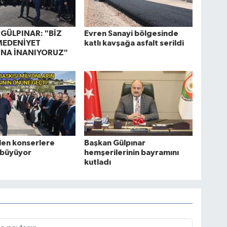
GÜLPINAR: "BİZ
Evren Sanayi bölgesinde
MEDENİYET
katlı kavşağa asfalt serildi
NA İNANIYORUZ"
ilen konserlere
Başkan Gülpınar
 büyüyor
hemşerilerinin bayramını
kutladı