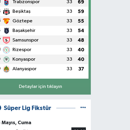
3
Trabzonspor
33
69
4
Beşiktaş
33
59
5
Göztepe
33
55
6
Başakşehir
33
54
7
Samsunspor
33
48
8
Rizespor
33
40
9
Konyaspor
33
40
0
Alanyaspor
33
37
Detaylar için tıklayın
Süper Lig Fikstür
5 Mayıs, Cuma