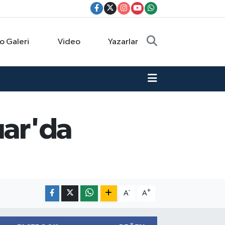
o Galeri
Video
Yazarlar
uar'da
-
+
A
A