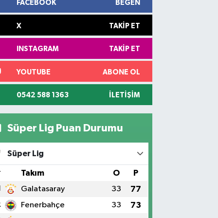
FACEBOOK
BEĞEN
X
TAKIP ET
INSTAGRAM
TAKIP ET
YOUTUBE
ABONE OL
0542 588 1363
İLETIŞIM
Süper Lig Puan Durumu
Süper Lig
#
Takım
O
P
1
Galatasaray
33
77
2
Fenerbahçe
33
73