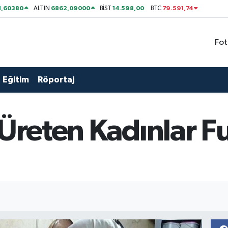
1,60380
6862,09000
14.598,00
79.591,74
ALTIN
BİST
BTC
Fot
Eğitim
Röportaj
 Üreten Kadınlar F