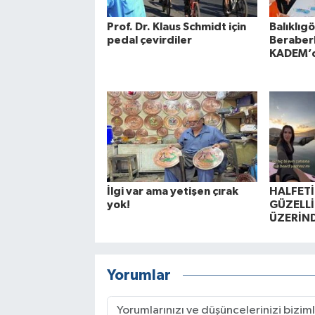
Prof. Dr. Klaus Schmidt için
Balıklıgö
pedal çevirdiler
Beraberl
KADEM’de
İlgi var ama yetişen çırak
HALFETİ
yok!
GÜZELLİ
ÜZERİND
Yorumlar