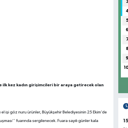
1
ilk kez kadın girişimcileri bir araya getirecek olan
rı el işi göz nuru ürünler, Büyükşehir Belediyesinin 25 Ekim’de
1
şması’’ fuarında sergilenecek. Fuara sayılı günler kala