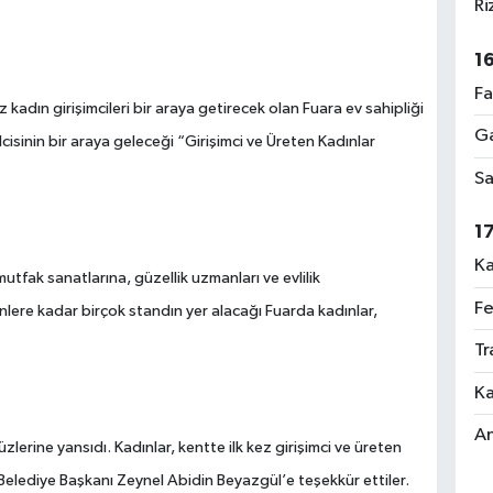
Ri
1
Fa
 kadın girişimcileri bir araya getirecek olan Fuara ev sahipliği
Ga
cisinin bir araya geleceği “Girişimci ve Üreten Kadınlar
Sa
1
Ka
utfak sanatlarına, güzellik uzmanları ve evlilik
Fe
nlere kadar birçok standın yer alacağı Fuarda kadınlar,
Tr
Ka
An
zlerine yansıdı. Kadınlar, kentte ilk kez girişimci ve üreten
 Belediye Başkanı Zeynel Abidin Beyazgül’e teşekkür ettiler.