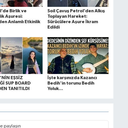
l’de Birlik ve
Soil Çavuş Petrol’den Alkış
ik Aşuresi:
Toplayan Hareket:
n Anlamlı Etkinlik
Sürücülere Aşure İkram
Edildi
'NİN EŞSİZ
İşte karşınızda Kazancı
Ğİ SUP BOARD
Bedih'in torunu Bedih
EN TANITILDI
Yoluk...