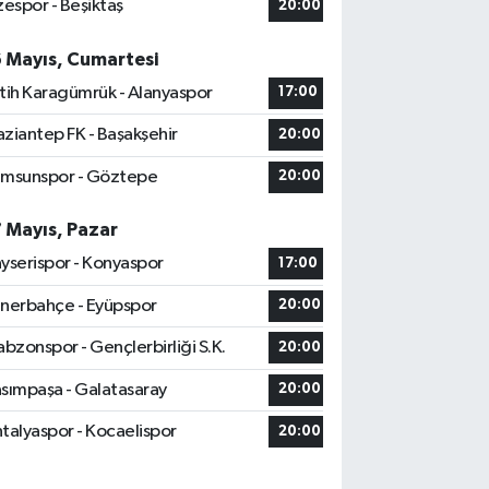
zespor - Beşiktaş
20:00
6 Mayıs, Cumartesi
tih Karagümrük - Alanyaspor
17:00
ziantep FK - Başakşehir
20:00
msunspor - Göztepe
20:00
7 Mayıs, Pazar
yserispor - Konyaspor
17:00
nerbahçe - Eyüpspor
20:00
abzonspor - Gençlerbirliği S.K.
20:00
sımpaşa - Galatasaray
20:00
talyaspor - Kocaelispor
20:00