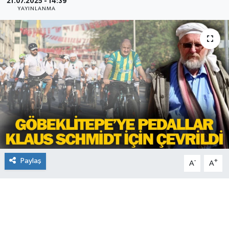
21.07.2025 - 14:39
YAYINLANMA
Paylaş
-
+
A
A