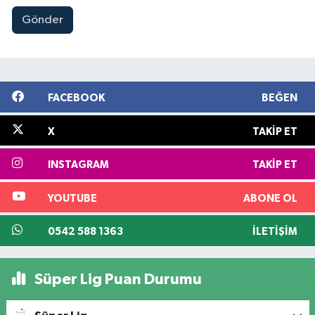
Gönder
FACEBOOK
BEĞEN
X
TAKIP ET
INSTAGRAM
TAKIP ET
YOUTUBE
ABONE OL
0542 588 1363
İLETIŞIM
Süper Lig Puan Durumu