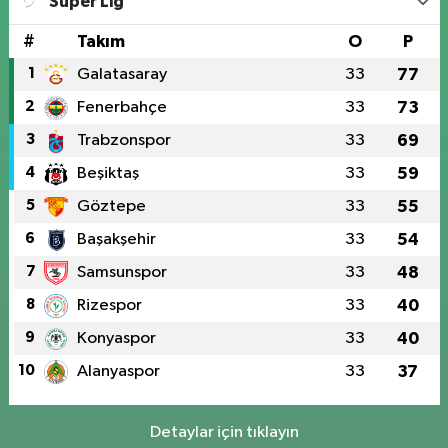
Süper Lig
#
Takım
O
P
1
Galatasaray
33
77
2
Fenerbahçe
33
73
3
Trabzonspor
33
69
4
Beşiktaş
33
59
5
Göztepe
33
55
6
Başakşehir
33
54
7
Samsunspor
33
48
8
Rizespor
33
40
9
Konyaspor
33
40
10
Alanyaspor
33
37
Detaylar için tıklayın