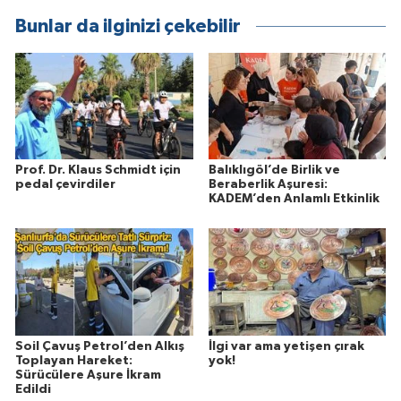
Bunlar da ilginizi çekebilir
Prof. Dr. Klaus Schmidt için
Balıklıgöl’de Birlik ve
pedal çevirdiler
Beraberlik Aşuresi:
KADEM’den Anlamlı Etkinlik
Soil Çavuş Petrol’den Alkış
İlgi var ama yetişen çırak
Toplayan Hareket:
yok!
Sürücülere Aşure İkram
Edildi