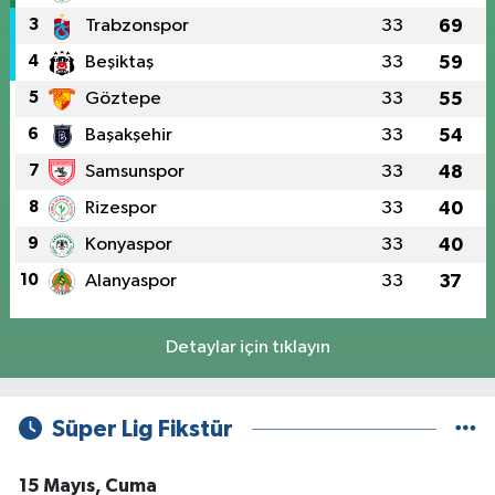
3
Trabzonspor
33
69
4
Beşiktaş
33
59
5
Göztepe
33
55
6
Başakşehir
33
54
7
Samsunspor
33
48
8
Rizespor
33
40
9
Konyaspor
33
40
10
Alanyaspor
33
37
Detaylar için tıklayın
Süper Lig Fikstür
15 Mayıs, Cuma