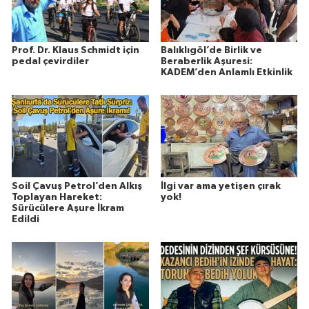
Prof. Dr. Klaus Schmidt için
Balıklıgöl’de Birlik ve
pedal çevirdiler
Beraberlik Aşuresi:
KADEM’den Anlamlı Etkinlik
Soil Çavuş Petrol’den Alkış
İlgi var ama yetişen çırak
Toplayan Hareket:
yok!
Sürücülere Aşure İkram
Edildi