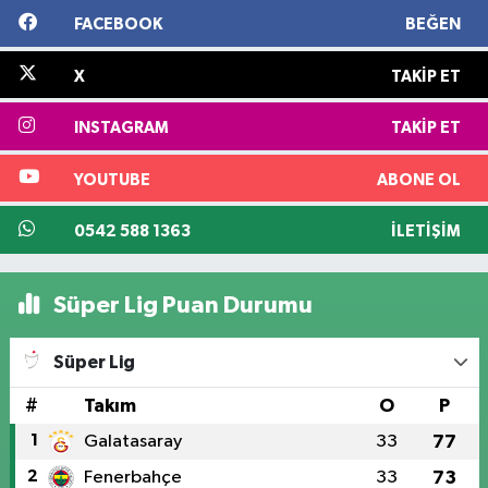
FACEBOOK
BEĞEN
X
TAKIP ET
INSTAGRAM
TAKIP ET
YOUTUBE
ABONE OL
0542 588 1363
İLETIŞIM
Süper Lig Puan Durumu
Süper Lig
#
Takım
O
P
1
Galatasaray
33
77
2
Fenerbahçe
33
73