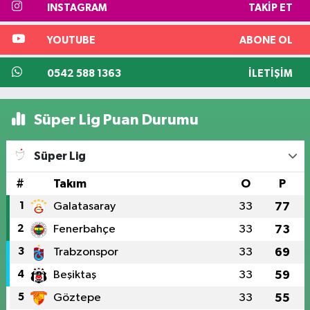
INSTAGRAM
TAKIP ET
YOUTUBE
ABONE OL
0542 588 1363
İLETIŞIM
Süper Lig Puan Durumu
Süper Lig
#
Takım
O
P
1
Galatasaray
33
77
2
Fenerbahçe
33
73
3
Trabzonspor
33
69
4
Beşiktaş
33
59
5
Göztepe
33
55