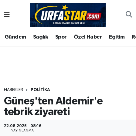
ASAYİS
Şanlıurfa Nöbetçi Eczaneler
Gündem
Sağlık
Spor
Özel Haber
Eğitim
R
ÇEVRE
Şanlıurfa Hava Durumu
DUNYA
Şanlıurfa Namaz Vakitleri
Eğitim
Şanlıurfa Trafik Yoğunluk Haritası
Ekonomi
Süper Lig Puan Durumu ve Fikstür
HABERLER
POLITIKA
Güneş'ten Aldemir'e
Gündem
Tüm Manşetler
tebrik ziyareti
Kültür
Son Dakika Haberleri
22.08.2025 - 08:16
Magazin
Haber Arşivi
YAYINLANMA