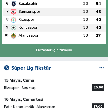
6
Başakşehir
33
54
7
Samsunspor
33
48
8
Rizespor
33
40
9
Konyaspor
33
40
10
Alanyaspor
33
37
Detaylar için tıklayın
Süper Lig Fikstür
15 Mayıs, Cuma
Rizespor - Beşiktaş
20:00
16 Mayıs, Cumartesi
Fatih Karagümrük - Alanyaspor
17:00