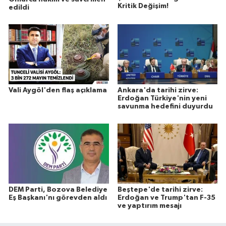
Kritik Değişim!
edildi
Vali Aygöl'den flaş açıklama
Ankara'da tarihi zirve:
Erdoğan Türkiye'nin yeni
savunma hedefini duyurdu
DEM Parti, Bozova Belediye
Beştepe'de tarihi zirve:
Eş Başkanı'nı görevden aldı
Erdoğan ve Trump'tan F-35
ve yaptırım mesajı