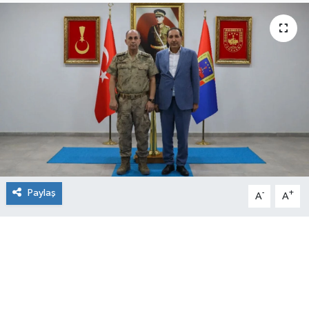
Paylaş
-
+
A
A