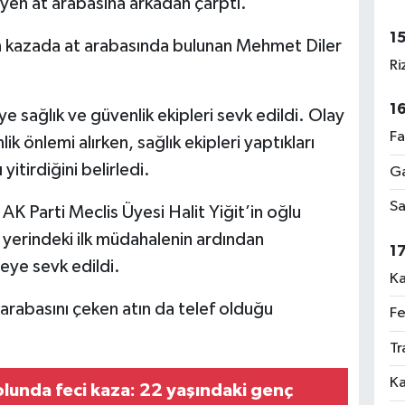
eyen at arabasına arkadan çarptı.
1
 kazada at arabasında bulunan Mehmet Diler
Ri
1
e sağlık ve güvenlik ekipleri sevk edildi. Olay
Fa
k önlemi alırken, sağlık ekipleri yaptıkları
itirdiğini belirledi.
Ga
Sa
 Parti Meclis Üyesi Halit Yiğit’in oğlu
y yerindeki ilk müdahalenin ardından
1
eye sevk edildi.
Ka
arabasını çeken atın da telef olduğu
Fe
Tr
Ka
olunda feci kaza: 22 yaşındaki genç