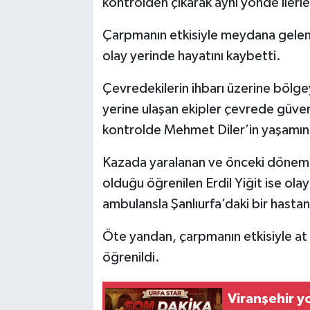
kontrolden çıkarak aynı yönde ilerl
Çarpmanın etkisiyle meydana gelen
olay yerinde hayatını kaybetti.
Çevredekilerin ihbarı üzerine bölgey
yerine ulaşan ekipler çevrede güvenli
kontrolde Mehmet Diler’in yaşamını y
Kazada yaralanan ve önceki dönem AK
olduğu öğrenilen Erdil Yiğit ise ola
ambulansla Şanlıurfa’daki bir hastan
Öte yandan, çarpmanın etkisiyle at 
öğrenildi.
Viranşehir y