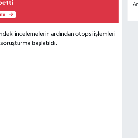
betti
An
üle
ndeki incelemelerin ardından otopsi işlemleri
li soruşturma başlatıldı.