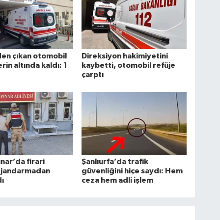
en çıkan otomobil
Direksiyon hakimiyetini
rin altında kaldı: 1
kaybetti, otomobil refüje
çarptı
nar’da firari
Şanlıurfa’da trafik
 jandarmadan
güvenliğini hiçe saydı: Hem
ı
ceza hem adli işlem