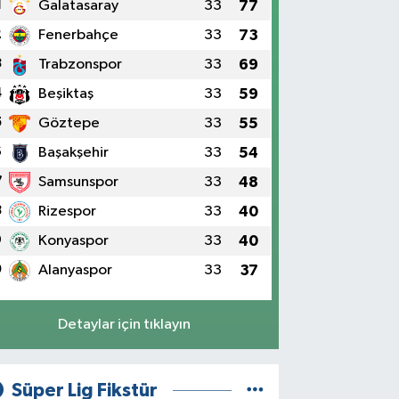
1
Galatasaray
33
77
2
Fenerbahçe
33
73
3
Trabzonspor
33
69
4
Beşiktaş
33
59
5
Göztepe
33
55
6
Başakşehir
33
54
7
Samsunspor
33
48
8
Rizespor
33
40
9
Konyaspor
33
40
0
Alanyaspor
33
37
Detaylar için tıklayın
Süper Lig Fikstür