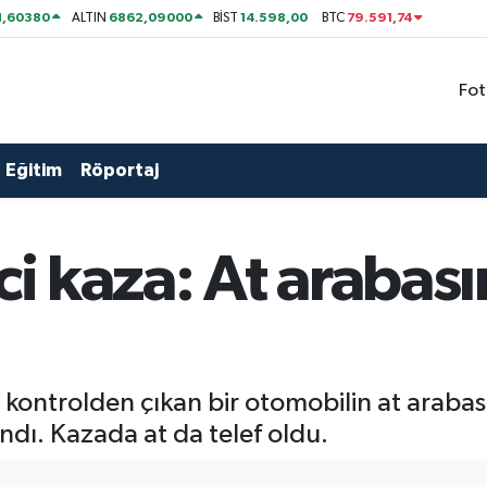
1,60380
6862,09000
14.598,00
79.591,74
ALTIN
BİST
BTC
Fot
Eğitim
Röportaj
eci kaza: At arabas
e kontrolden çıkan bir otomobilin at araba
andı. Kazada at da telef oldu.