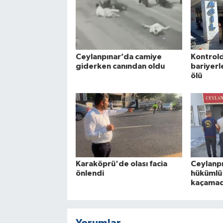
Ceylanpınar’da camiye
Kontrold
giderken canından oldu
bariyerle
ölü
Karaköprü'de olası facia
Ceylanpı
önlendi
hükümlü
kaçamad