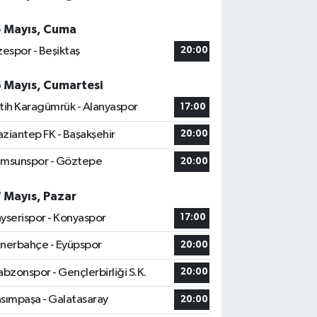
5 Mayıs, Cuma
zespor - Beşiktaş
20:00
6 Mayıs, Cumartesi
tih Karagümrük - Alanyaspor
17:00
ziantep FK - Başakşehir
20:00
msunspor - Göztepe
20:00
7 Mayıs, Pazar
yserispor - Konyaspor
17:00
nerbahçe - Eyüpspor
20:00
abzonspor - Gençlerbirliği S.K.
20:00
sımpaşa - Galatasaray
20:00