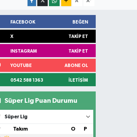
A
A
FACEBOOK
BEĞEN
X
TAKIP ET
INSTAGRAM
TAKIP ET
YOUTUBE
ABONE OL
0542 588 1363
İLETIŞIM
Süper Lig Puan Durumu
Süper Lig
#
Takım
O
P