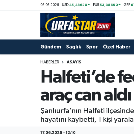
45,43620
53,38690
6
08-08-2026
USD
EUR
GBP
ASAYİS
Şanlıurfa Nöbetçi Eczaneler
ÇEVRE
Şanlıurfa Hava Durumu
Gündem
Sağlık
Spor
Özel Haber
DUNYA
Şanlıurfa Namaz Vakitleri
HABERLER
ASAYİS
Eğitim
Şanlıurfa Trafik Yoğunluk Haritası
Halfeti’de f
Ekonomi
Süper Lig Puan Durumu ve Fikstür
araç can aldı
Gündem
Tüm Manşetler
Şanlıurfa’nın Halfeti ilçesind
Kültür
Son Dakika Haberleri
hayatını kaybetti, 1 kişi yaral
Magazin
Haber Arşivi
17.06.2026 - 12:10