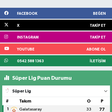
FACEBOOK
BEĞEN
X
TAKIP ET
INSTAGRAM
TAKIP ET
YOUTUBE
ABONE OL
0542 588 1363
İLETIŞIM
Süper Lig Puan Durumu
Süper Lig
#
Takım
O
P
1
Galatasaray
33
77