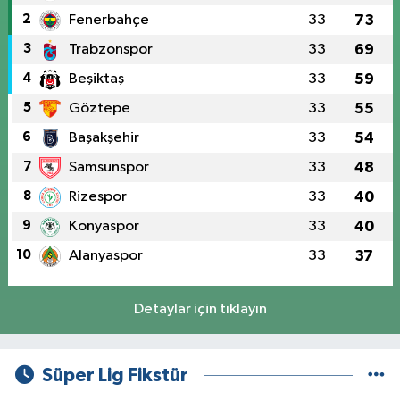
2
Fenerbahçe
33
73
3
Trabzonspor
33
69
4
Beşiktaş
33
59
5
Göztepe
33
55
6
Başakşehir
33
54
7
Samsunspor
33
48
8
Rizespor
33
40
9
Konyaspor
33
40
10
Alanyaspor
33
37
Detaylar için tıklayın
Süper Lig Fikstür