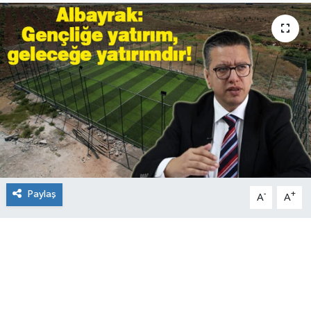
Paylaş
-
+
A
A