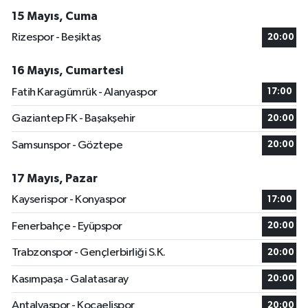
15 Mayıs, Cuma
Rizespor - Beşiktaş
20:00
16 Mayıs, Cumartesi
Fatih Karagümrük - Alanyaspor
17:00
Gaziantep FK - Başakşehir
20:00
Samsunspor - Göztepe
20:00
17 Mayıs, Pazar
Kayserispor - Konyaspor
17:00
Fenerbahçe - Eyüpspor
20:00
Trabzonspor - Gençlerbirliği S.K.
20:00
Kasımpaşa - Galatasaray
20:00
Antalyaspor - Kocaelispor
20:00