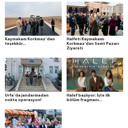
Kaymakam Korkmaz'dan
Halfeti Kaymakamı
teşekkür...
Korkmaz’dan Semt Pazarı
Ziyareti
Urfa'da jandarmadan
Halef başlıyor: İşte ilk
nokta operasyon!
bölüm fragmanı...