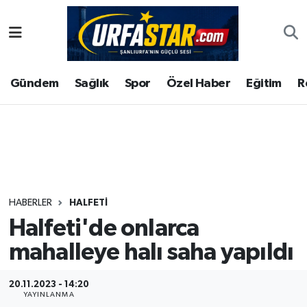
ASAYİS
Şanlıurfa Nöbetçi Eczaneler
Gündem
Sağlık
Spor
Özel Haber
Eğitim
R
ÇEVRE
Şanlıurfa Hava Durumu
DUNYA
Şanlıurfa Namaz Vakitleri
Eğitim
Şanlıurfa Trafik Yoğunluk Haritası
Ekonomi
Süper Lig Puan Durumu ve Fikstür
HABERLER
HALFETİ
Halfeti'de onlarca
Gündem
Tüm Manşetler
mahalleye halı saha yapıldı
Kültür
Son Dakika Haberleri
20.11.2023 - 14:20
Magazin
Haber Arşivi
YAYINLANMA