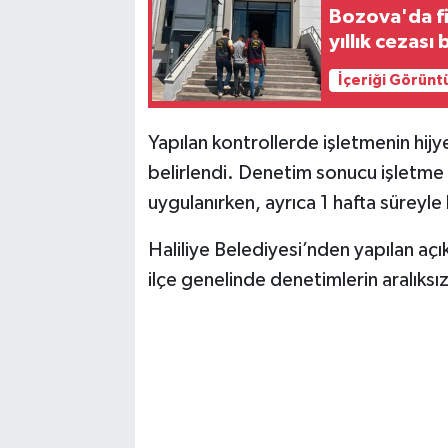
Bozova'da fi
yıllık cezası
İçeriği Görünt
Yapılan kontrollerde işletmenin hijy
belirlendi. Denetim sonucu işletme 
uygulanırken, ayrıca 1 hafta süreyle
Haliliye Belediyesi’nden yapılan aç
ilçe genelinde denetimlerin aralıksı