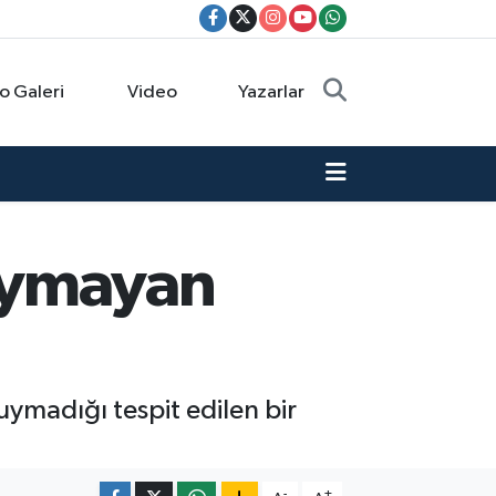
o Galeri
Video
Yazarlar
 uymayan
 uymadığı tespit edilen bir
-
+