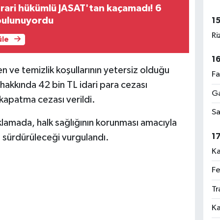
rari hükümlü JASAT'tan kaçamadı! 6
 bulunuyordu
1
Ri
üle
1
en ve temizlik koşullarının yetersiz olduğu
Fa
hakkında 42 bin TL idari para cezası
Ga
 kapatma cezası verildi.
Sa
ıklamada, halk sağlığının korunması amacıyla
1
z sürdürüleceği vurgulandı.
Ka
Fe
Tr
Ka