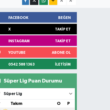
A
A
FACEBOOK
BEĞEN
X
TAKIP ET
INSTAGRAM
TAKIP ET
YOUTUBE
ABONE OL
0542 588 1363
İLETIŞIM
Süper Lig Puan Durumu
Süper Lig
#
Takım
O
P