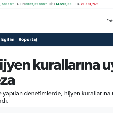
1,60380
6862,09000
14.598,00
79.591,74
ALTIN
BİST
BTC
Fot
Eğitim
Röportaj
hijyen kurallarına
eza
de yapılan denetimlerde, hijyen kurallarına
ndı.