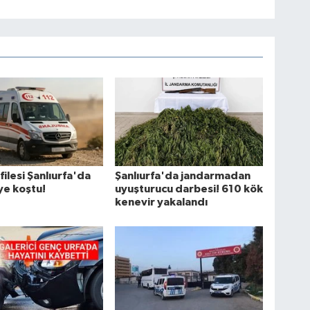
filesi Şanlıurfa'da
Şanlıurfa'da jandarmadan
ye koştu!
uyuşturucu darbesi! 610 kök
kenevir yakalandı