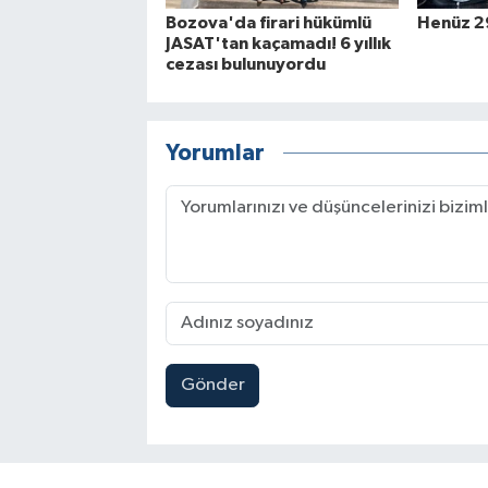
Bozova'da firari hükümlü
Henüz 29
JASAT'tan kaçamadı! 6 yıllık
cezası bulunuyordu
Yorumlar
Gönder