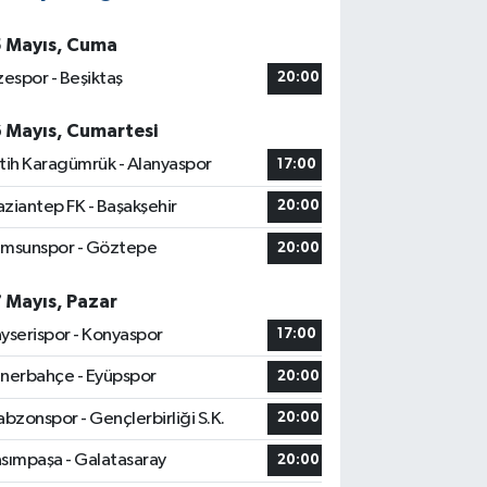
5 Mayıs, Cuma
zespor - Beşiktaş
20:00
6 Mayıs, Cumartesi
tih Karagümrük - Alanyaspor
17:00
ziantep FK - Başakşehir
20:00
msunspor - Göztepe
20:00
7 Mayıs, Pazar
yserispor - Konyaspor
17:00
nerbahçe - Eyüpspor
20:00
abzonspor - Gençlerbirliği S.K.
20:00
sımpaşa - Galatasaray
20:00