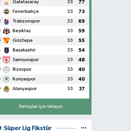
1
Galatasaray
33
77
2
Fenerbahçe
33
73
3
Trabzonspor
33
69
4
Beşiktaş
33
59
5
Göztepe
33
55
6
Başakşehir
33
54
7
Samsunspor
33
48
8
Rizespor
33
40
9
Konyaspor
33
40
0
Alanyaspor
33
37
Detaylar için tıklayın
Süper Lig Fikstür