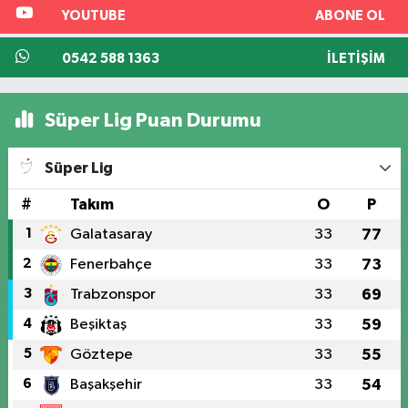
YOUTUBE
ABONE OL
0542 588 1363
İLETIŞIM
Süper Lig Puan Durumu
Süper Lig
#
Takım
O
P
1
Galatasaray
33
77
2
Fenerbahçe
33
73
3
Trabzonspor
33
69
4
Beşiktaş
33
59
5
Göztepe
33
55
6
Başakşehir
33
54