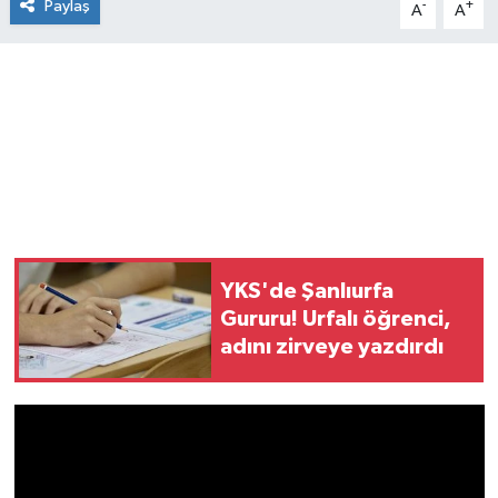
Paylaş
-
+
A
A
YKS'de Şanlıurfa
Gururu! Urfalı öğrenci,
adını zirveye yazdırdı