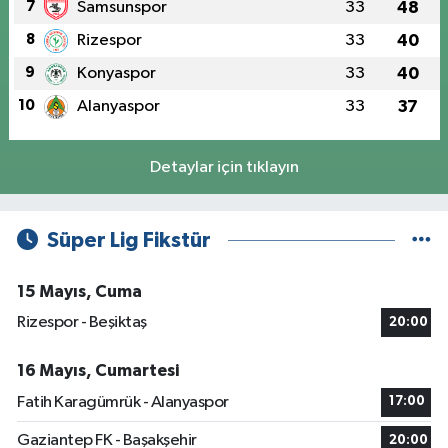
7
Samsunspor
33
48
8
Rizespor
33
40
9
Konyaspor
33
40
10
Alanyaspor
33
37
Detaylar için tıklayın
Süper Lig Fikstür
15 Mayıs, Cuma
Rizespor - Beşiktaş
20:00
16 Mayıs, Cumartesi
Fatih Karagümrük - Alanyaspor
17:00
Gaziantep FK - Başakşehir
20:00