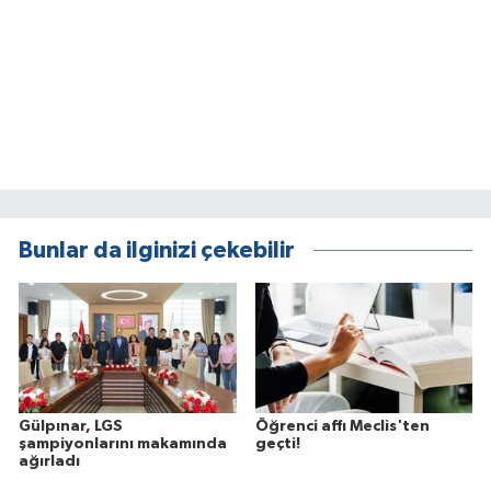
Bunlar da ilginizi çekebilir
Gülpınar, LGS
Öğrenci affı Meclis'ten
şampiyonlarını makamında
geçti!
ağırladı