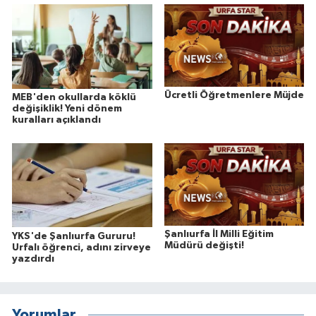
Ücretli Öğretmenlere Müjde
MEB'den okullarda köklü
değişiklik! Yeni dönem
kuralları açıklandı
Şanlıurfa İl Milli Eğitim
YKS'de Şanlıurfa Gururu!
Müdürü değişti!
Urfalı öğrenci, adını zirveye
yazdırdı
Yorumlar