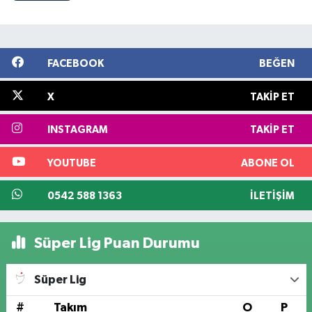
FACEBOOK
BEĞEN
X
TAKIP ET
INSTAGRAM
TAKIP ET
YOUTUBE
ABONE OL
0542 588 1363
İLETIŞIM
Süper Lig Puan Durumu
Süper Lig
#
Takım
O
P