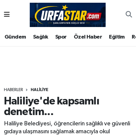
ASAYİS
Şanlıurfa Nöbetçi Eczaneler
Gündem
Sağlık
Spor
Özel Haber
Eğitim
R
ÇEVRE
Şanlıurfa Hava Durumu
DUNYA
Şanlıurfa Namaz Vakitleri
Eğitim
Şanlıurfa Trafik Yoğunluk Haritası
Ekonomi
Süper Lig Puan Durumu ve Fikstür
HABERLER
HALİLİYE
Haliliye'de kapsamlı
Gündem
Tüm Manşetler
denetim...
Kültür
Son Dakika Haberleri
Haliliye Belediyesi, öğrencilerin sağlıklı ve güvenli
gıdaya ulaşmasını sağlamak amacıyla okul
Magazin
Haber Arşivi