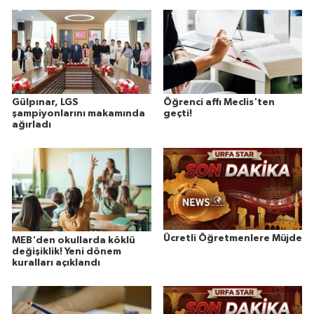
Gülpınar, LGS
Öğrenci affı Meclis'ten
şampiyonlarını makamında
geçti!
ağırladı
Ücretli Öğretmenlere Müjde
MEB'den okullarda köklü
değişiklik! Yeni dönem
kuralları açıklandı