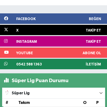
FACEBOOK
BEĞEN
X
TAKIP ET
INSTAGRAM
TAKIP ET
YOUTUBE
ABONE OL
0542 588 1363
İLETIŞIM
Süper Lig Puan Durumu
Süper Lig
#
Takım
O
P