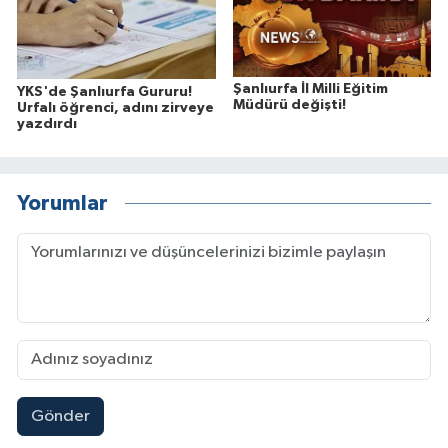
Şanlıurfa İl Milli Eğitim
YKS'de Şanlıurfa Gururu!
Müdürü değişti!
Urfalı öğrenci, adını zirveye
yazdırdı
Yorumlar
Gönder