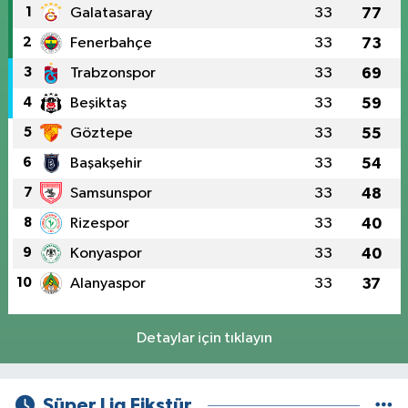
1
Galatasaray
33
77
2
Fenerbahçe
33
73
3
Trabzonspor
33
69
4
Beşiktaş
33
59
5
Göztepe
33
55
6
Başakşehir
33
54
7
Samsunspor
33
48
8
Rizespor
33
40
9
Konyaspor
33
40
10
Alanyaspor
33
37
Detaylar için tıklayın
Süper Lig Fikstür