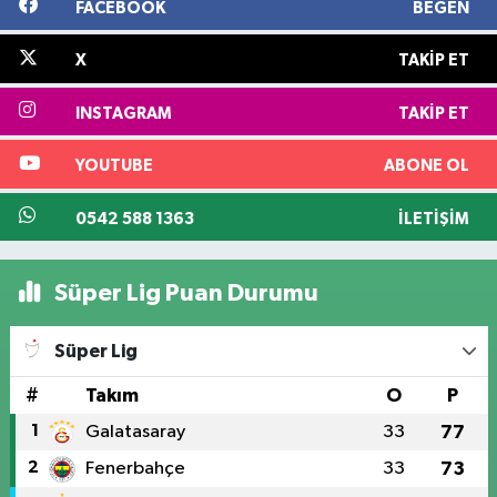
FACEBOOK
BEĞEN
X
TAKIP ET
INSTAGRAM
TAKIP ET
YOUTUBE
ABONE OL
0542 588 1363
İLETIŞIM
Süper Lig Puan Durumu
Süper Lig
#
Takım
O
P
1
Galatasaray
33
77
2
Fenerbahçe
33
73