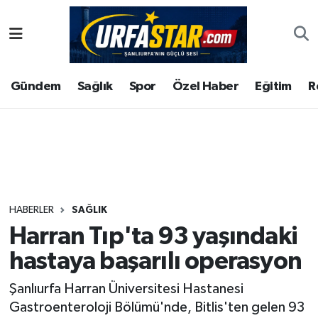
ASAYİS
Şanlıurfa Nöbetçi Eczaneler
Gündem
Sağlık
Spor
Özel Haber
Eğitim
R
ÇEVRE
Şanlıurfa Hava Durumu
DUNYA
Şanlıurfa Namaz Vakitleri
Eğitim
Şanlıurfa Trafik Yoğunluk Haritası
Ekonomi
Süper Lig Puan Durumu ve Fikstür
HABERLER
SAĞLIK
Harran Tıp'ta 93 yaşındaki
Gündem
Tüm Manşetler
hastaya başarılı operasyon
Kültür
Son Dakika Haberleri
Şanlıurfa Harran Üniversitesi Hastanesi
Gastroenteroloji Bölümü'nde, Bitlis'ten gelen 93
Magazin
Haber Arşivi