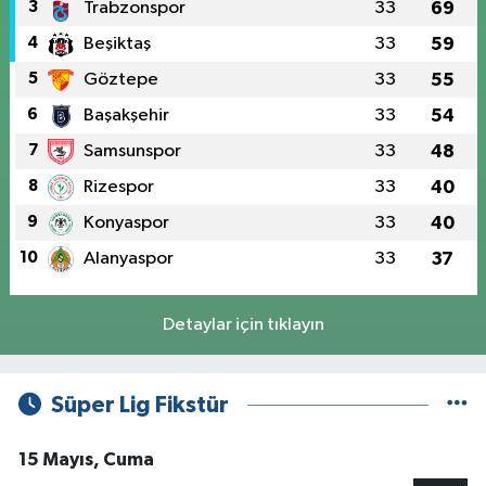
3
Trabzonspor
33
69
4
Beşiktaş
33
59
5
Göztepe
33
55
6
Başakşehir
33
54
7
Samsunspor
33
48
8
Rizespor
33
40
9
Konyaspor
33
40
10
Alanyaspor
33
37
Detaylar için tıklayın
Süper Lig Fikstür
15 Mayıs, Cuma