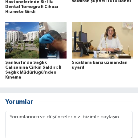
saldıran şüpheli tutuklandı
Hastanelerinde Bir İlk:
Dental Tomografi Cihazı
Hizmete Girdi
Şanlıurfa’da Sağlık
Sıcaklara karşı uzmandan
Çalışanına Çirkin Saldırı: İl
uyarı!
Sağlık Müdürlüğü’nden
Kınama
Yorumlar