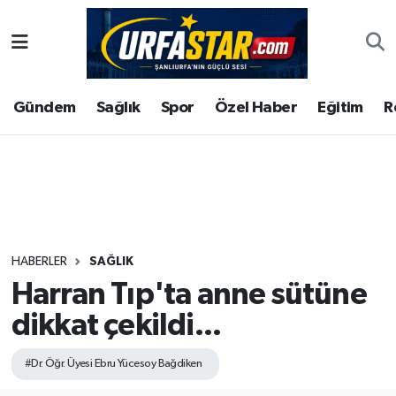
ASAYİS
Şanlıurfa Nöbetçi Eczaneler
Gündem
Sağlık
Spor
Özel Haber
Eğitim
R
ÇEVRE
Şanlıurfa Hava Durumu
DUNYA
Şanlıurfa Namaz Vakitleri
Eğitim
Şanlıurfa Trafik Yoğunluk Haritası
Ekonomi
Süper Lig Puan Durumu ve Fikstür
HABERLER
SAĞLIK
Harran Tıp'ta anne sütüne
Gündem
Tüm Manşetler
dikkat çekildi...
Kültür
Son Dakika Haberleri
#Dr. Öğr. Üyesi Ebru Yücesoy Bağdiken
Magazin
Haber Arşivi