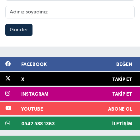
Gönder
FACEBOOK
BEĞEN
X
TAKIP ET
INSTAGRAM
TAKIP ET
YOUTUBE
ABONE OL
0542 588 1363
İLETIŞIM