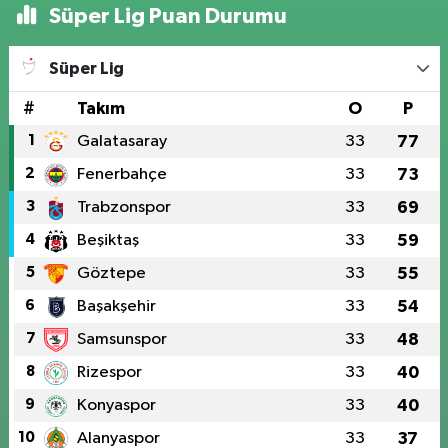
Süper Lig Puan Durumu
Süper Lig
#
Takım
O
P
1
Galatasaray
33
77
2
Fenerbahçe
33
73
3
Trabzonspor
33
69
4
Beşiktaş
33
59
5
Göztepe
33
55
6
Başakşehir
33
54
7
Samsunspor
33
48
8
Rizespor
33
40
9
Konyaspor
33
40
10
Alanyaspor
33
37