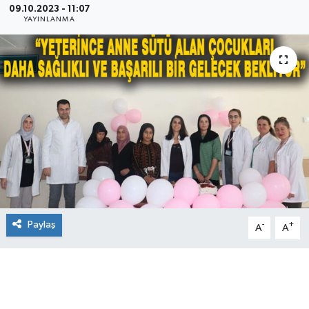
09.10.2023 - 11:07
YAYINLANMA
Paylaş
-
+
A
A