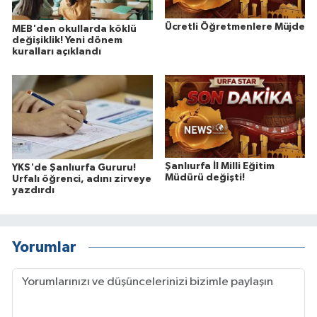
Ücretli Öğretmenlere Müjde
MEB'den okullarda köklü
değişiklik! Yeni dönem
kuralları açıklandı
Şanlıurfa İl Milli Eğitim
YKS'de Şanlıurfa Gururu!
Müdürü değişti!
Urfalı öğrenci, adını zirveye
yazdırdı
Yorumlar