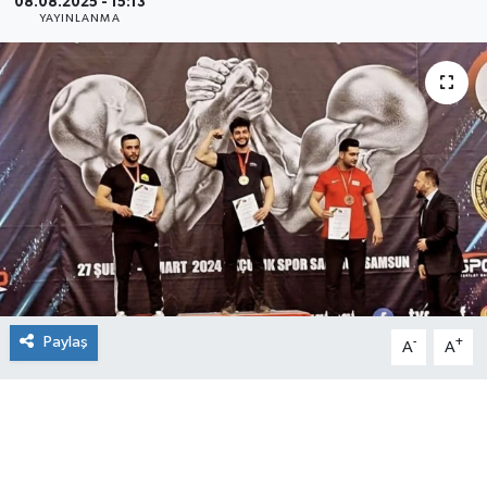
08.08.2025 - 15:13
YAYINLANMA
Paylaş
-
+
A
A