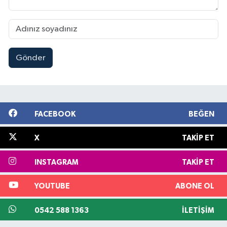
Gönder
FACEBOOK
BEĞEN
X
TAKIP ET
INSTAGRAM
TAKIP ET
YOUTUBE
ABONE OL
0542 588 1363
İLETIŞIM