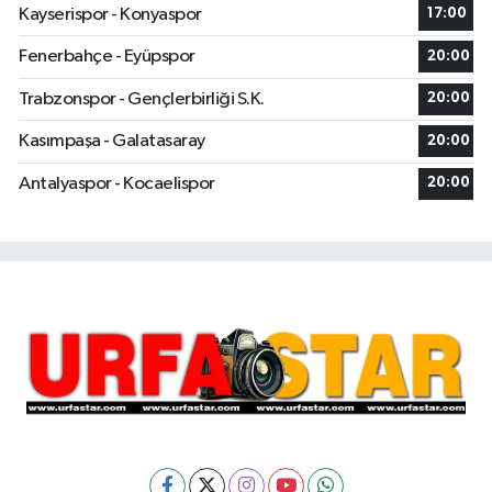
Kayserispor - Konyaspor
17:00
Fenerbahçe - Eyüpspor
20:00
Trabzonspor - Gençlerbirliği S.K.
20:00
Kasımpaşa - Galatasaray
20:00
Antalyaspor - Kocaelispor
20:00