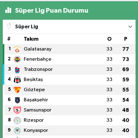
Süper Lig Puan Durumu
Süper Lig
#
Takım
O
P
1
Galatasaray
33
77
2
Fenerbahçe
33
73
3
Trabzonspor
33
69
4
Beşiktaş
33
59
5
Göztepe
33
55
6
Başakşehir
33
54
7
Samsunspor
33
48
8
Rizespor
33
40
9
Konyaspor
33
40