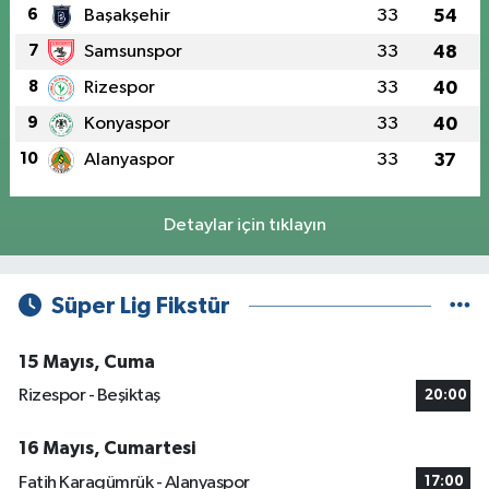
6
Başakşehir
33
54
7
Samsunspor
33
48
8
Rizespor
33
40
9
Konyaspor
33
40
10
Alanyaspor
33
37
Detaylar için tıklayın
Süper Lig Fikstür
15 Mayıs, Cuma
Rizespor - Beşiktaş
20:00
16 Mayıs, Cumartesi
Fatih Karagümrük - Alanyaspor
17:00