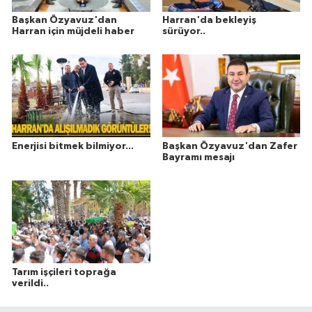
Başkan Özyavuz'dan
Harran'da bekleyiş
Harran için müjdeli haber
sürüyor..
Enerjisi bitmek bilmiyor...
Başkan Özyavuz'dan Zafer
Bayramı mesajı
Tarım işçileri toprağa
verildi..