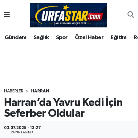
ASAYİS
Şanlıurfa Nöbetçi Eczaneler
Gündem
Sağlık
Spor
Özel Haber
Eğitim
R
ÇEVRE
Şanlıurfa Hava Durumu
DUNYA
Şanlıurfa Namaz Vakitleri
Eğitim
Şanlıurfa Trafik Yoğunluk Haritası
Ekonomi
Süper Lig Puan Durumu ve Fikstür
HABERLER
HARRAN
Harran’da Yavru Kedi İçin
Gündem
Tüm Manşetler
Seferber Oldular
Kültür
Son Dakika Haberleri
03.07.2025 - 13:27
Magazin
Haber Arşivi
YAYINLANMA