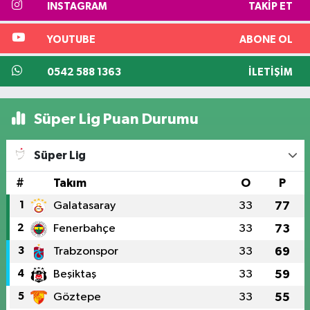
INSTAGRAM
TAKIP ET
YOUTUBE
ABONE OL
0542 588 1363
İLETIŞIM
Süper Lig Puan Durumu
Süper Lig
#
Takım
O
P
1
Galatasaray
33
77
2
Fenerbahçe
33
73
3
Trabzonspor
33
69
4
Beşiktaş
33
59
5
Göztepe
33
55