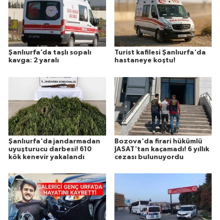
Şanlıurfa’da taşlı sopalı
Turist kafilesi Şanlıurfa'da
kavga: 2 yaralı
hastaneye koştu!
Şanlıurfa'da jandarmadan
Bozova'da firari hükümlü
uyuşturucu darbesi! 610
JASAT'tan kaçamadı! 6 yıllık
kök kenevir yakalandı
cezası bulunuyordu