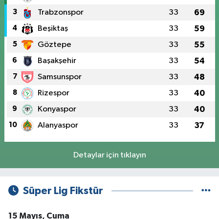
3
Trabzonspor
33
69
4
Beşiktaş
33
59
5
Göztepe
33
55
6
Başakşehir
33
54
7
Samsunspor
33
48
8
Rizespor
33
40
9
Konyaspor
33
40
10
Alanyaspor
33
37
Detaylar için tıklayın
Süper Lig Fikstür
15 Mayıs, Cuma