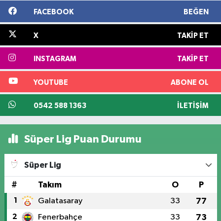
FACEBOOK
BEĞEN
X
TAKIP ET
INSTAGRAM
TAKIP ET
YOUTUBE
ABONE OL
0542 588 1363
İLETIŞIM
Süper Lig Puan Durumu
Süper Lig
#
Takım
O
P
1
Galatasaray
33
77
2
Fenerbahçe
33
73