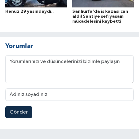
Henüz 29 yaşındaydı..
Şanlıurfa'da iş kazası can
aldı! Şantiye şefi yaşam
mücadelesini kaybetti
Yorumlar
Gönder