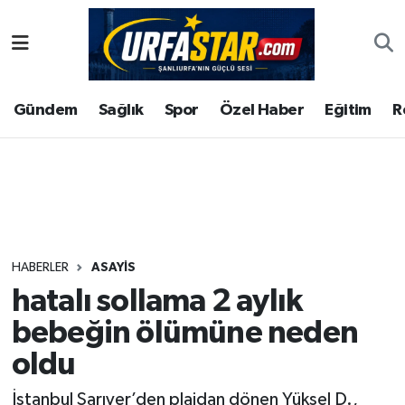
ASAYİS
Şanlıurfa Nöbetçi Eczaneler
Gündem
Sağlık
Spor
Özel Haber
Eğitim
R
ÇEVRE
Şanlıurfa Hava Durumu
DUNYA
Şanlıurfa Namaz Vakitleri
Eğitim
Şanlıurfa Trafik Yoğunluk Haritası
Ekonomi
Süper Lig Puan Durumu ve Fikstür
HABERLER
ASAYİS
hatalı sollama 2 aylık
Gündem
Tüm Manşetler
bebeğin ölümüne neden
Kültür
Son Dakika Haberleri
oldu
Magazin
Haber Arşivi
İstanbul Sarıyer’den plajdan dönen Yüksel D.,