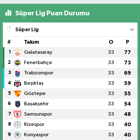
Süper Lig Puan Durumu
Süper Lig
#
Takım
O
P
1
Galatasaray
33
77
2
Fenerbahçe
33
73
3
Trabzonspor
33
69
4
Beşiktaş
33
59
5
Göztepe
33
55
6
Başakşehir
33
54
7
Samsunspor
33
48
8
Rizespor
33
40
9
Konyaspor
33
40