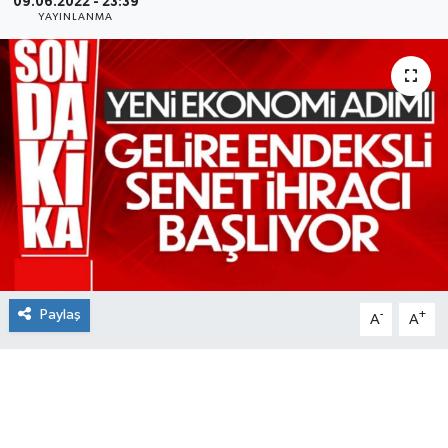
09.06.2022 - 23:39
YAYINLANMA
Paylaş
-
+
A
A