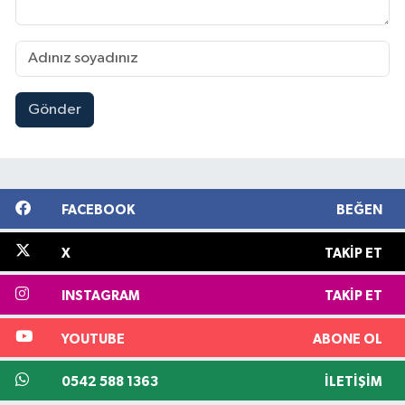
Gönder
FACEBOOK
BEĞEN
X
TAKIP ET
INSTAGRAM
TAKIP ET
YOUTUBE
ABONE OL
0542 588 1363
İLETIŞIM