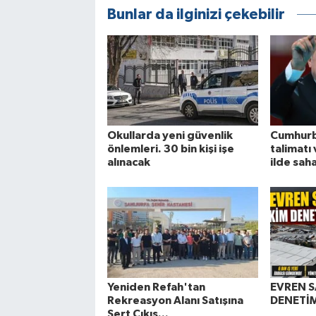
Bunlar da ilginizi çekebilir
Okullarda yeni güvenlik
Cumhurb
önlemleri. 30 bin kişi işe
talimatı 
alınacak
ilde sah
Yeniden Refah'tan
EVREN S
Rekreasyon Alanı Satışına
DENETİM
Sert Çıkış...