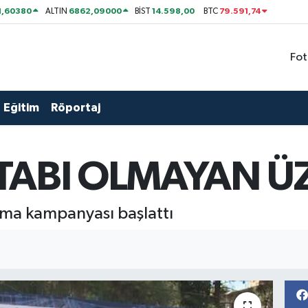
1,60380
6862,09000
14.598,00
79.591,74
ALTIN
BİST
BTC
Fot
Eğitim
Röportaj
İTABI OLMAYAN Ü
lama kampanyası başlattı