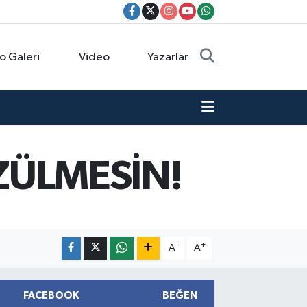
o Galeri
Video
Yazarlar
ZÜLMESİN!
-
+
A
A
FACEBOOK
BEĞEN