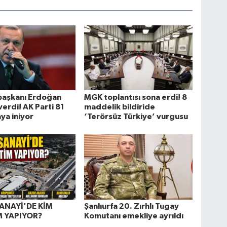
aşkanı Erdoğan
MGK toplantısı sona erdi! 8
verdi! AK Parti 81
maddelik bildiride
aya iniyor
‘Terörsüz Türkiye’ vurgusu
ANAYİ'DE KİM
Şanlıurfa 20. Zırhlı Tugay
 YAPIYOR?
Komutanı emekliye ayrıldı