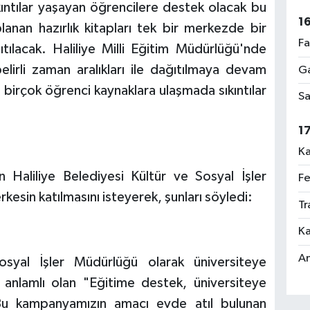
ıntılar yaşayan öğrencilere destek olacak bu
1
anan hazırlık kitapları tek bir merkezde bir
Fa
ıtılacak. Haliliye Milli Eğitim Müdürlüğü'nde
elirli zaman aralıkları ile dağıtılmaya devam
Ga
 birçok öğrenci kaynaklara ulaşmada sıkıntılar
Sa
1
Ka
Haliliye Belediyesi Kültür ve Sosyal İşler
Fe
esin katılmasını isteyerek, şunları söyledi:
Tr
Ka
An
osyal İşler Müdürlüğü olarak üniversiteye
k anlamlı olan "Eğitime destek, üniversiteye
 Bu kampanyamızın amacı evde atıl bulunan