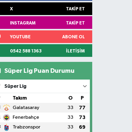
X
TAKIP ET
INSTAGRAM
TAKIP ET
YOUTUBE
ABONE OL
0542 588 1363
İLETIŞIM
Süper Lig Puan Durumu
Süper Lig
#
Takım
O
P
1
Galatasaray
33
77
2
Fenerbahçe
33
73
3
Trabzonspor
33
69