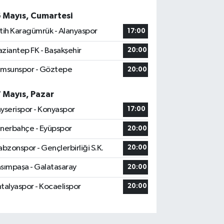
6 Mayıs, Cumartesi
tih Karagümrük - Alanyaspor
17:00
ziantep FK - Başakşehir
20:00
msunspor - Göztepe
20:00
7 Mayıs, Pazar
yserispor - Konyaspor
17:00
nerbahçe - Eyüpspor
20:00
abzonspor - Gençlerbirliği S.K.
20:00
sımpaşa - Galatasaray
20:00
talyaspor - Kocaelispor
20:00