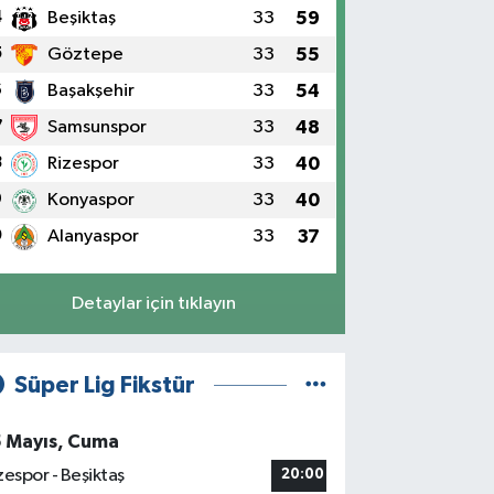
4
Beşiktaş
33
59
5
Göztepe
33
55
6
Başakşehir
33
54
7
Samsunspor
33
48
8
Rizespor
33
40
9
Konyaspor
33
40
0
Alanyaspor
33
37
Detaylar için tıklayın
Süper Lig Fikstür
5 Mayıs, Cuma
zespor - Beşiktaş
20:00