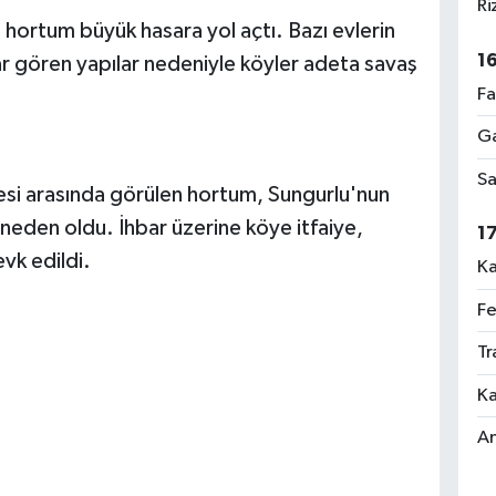
Ri
hortum büyük hasara yol açtı. Bazı evlerin
1
rar gören yapılar nedeniyle köyler adeta savaş
Fa
Ga
Sa
ilçesi arasında görülen hortum, Sungurlu'nun
neden oldu. İhbar üzerine köye itfaiye,
1
vk edildi.
Ka
Fe
Tr
Ka
An