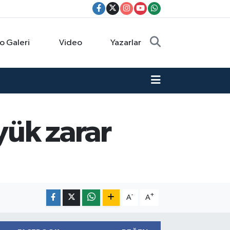
o Galeri
Video
Yazarlar
yük zarar
-
+
A
A