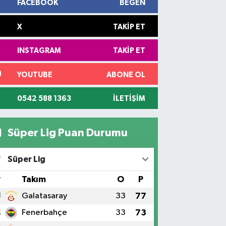
FACEBOOK
BEĞEN
X
TAKIP ET
INSTAGRAM
TAKIP ET
YOUTUBE
ABONE OL
0542 588 1363
İLETIŞIM
Süper Lig Puan Durumu
Süper Lig
#
Takım
O
P
1
Galatasaray
33
77
2
Fenerbahçe
33
73