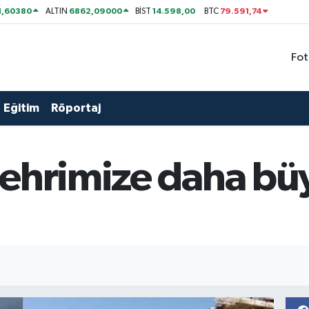
1,60380
6862,09000
14.598,00
79.591,74
ALTIN
BİST
BTC
Fot
Eğitim
Röportaj
şehrimize daha bü