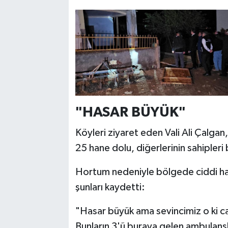
"HASAR BÜYÜK"
Köyleri ziyaret eden Vali Ali Çalga
25 hane dolu, diğerlerinin sahipleri
Hortum nedeniyle bölgede ciddi ha
şunları kaydetti:
"Hasar büyük ama sevincimiz o ki ca
Bunların 3'ü buraya gelen ambulansl