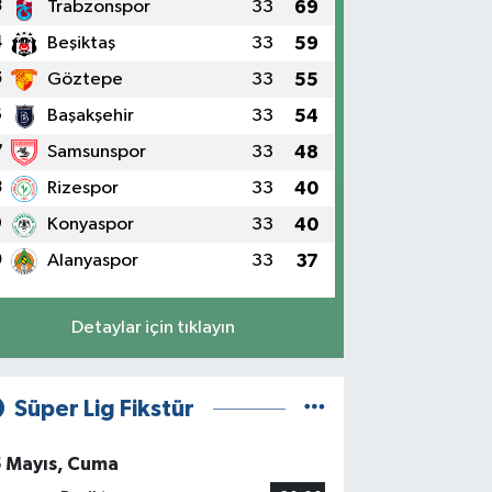
3
Trabzonspor
33
69
4
Beşiktaş
33
59
5
Göztepe
33
55
6
Başakşehir
33
54
7
Samsunspor
33
48
8
Rizespor
33
40
9
Konyaspor
33
40
0
Alanyaspor
33
37
Detaylar için tıklayın
Süper Lig Fikstür
5 Mayıs, Cuma