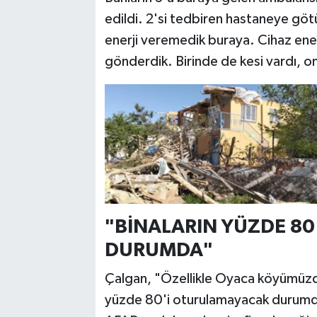
edildi. 2'si tedbiren hastaneye götü
enerji veremedik buraya. Cihaz ener
gönderdik. Birinde de kesi vardı, 
"BİNALARIN YÜZDE 8
DURUMDA"
Çalgan, "Özellikle Oyaca köyümüzde 
yüzde 80'i oturulamayacak durumd