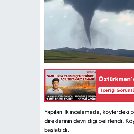
Öztürkmen'de
İçeriği Görünt
Yapılan ilk incelemede, köylerdeki ba
direklerinin devrildiği belirlendi. K
başlatıldı.