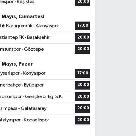
zespor - Beşiktaş
20:00
6 Mayıs, Cumartesi
tih Karagümrük - Alanyaspor
17:00
ziantep FK - Başakşehir
20:00
msunspor - Göztepe
20:00
7 Mayıs, Pazar
yserispor - Konyaspor
17:00
nerbahçe - Eyüpspor
20:00
abzonspor - Gençlerbirliği S.K.
20:00
sımpaşa - Galatasaray
20:00
talyaspor - Kocaelispor
20:00