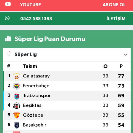
YOUTUBE
ABONE OL
0542 588 1363
İLETIŞIM
Süper Lig Puan Durumu
Süper Lig
#
Takım
O
P
1
Galatasaray
33
77
2
Fenerbahçe
33
73
3
Trabzonspor
33
69
4
Beşiktaş
33
59
5
Göztepe
33
55
6
Başakşehir
33
54