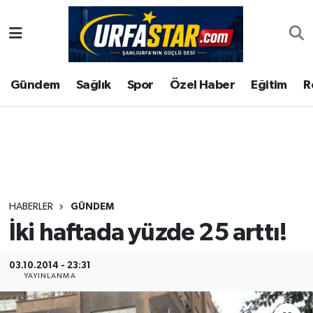
ASAYİS
Şanlıurfa Nöbetçi Eczaneler
Gündem
Sağlık
Spor
Özel Haber
Eğitim
R
ÇEVRE
Şanlıurfa Hava Durumu
DUNYA
Şanlıurfa Namaz Vakitleri
Eğitim
Şanlıurfa Trafik Yoğunluk Haritası
Ekonomi
Süper Lig Puan Durumu ve Fikstür
HABERLER
GÜNDEM
İki haftada yüzde 25 arttı!
Gündem
Tüm Manşetler
Kültür
Son Dakika Haberleri
03.10.2014 - 23:31
YAYINLANMA
Magazin
Haber Arşivi