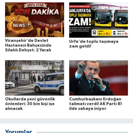
Viranşehir'de Devlet
Urfa'da toplu taşımaya
Hastanesi Bahçesinde
zam geldi!
Silahlı Dehşet: 2 Yaralı
Okullarda yeni güvenlik
Cumhurbaşkanı Erdoğan
önlemleri: 30 bin kişi işe
talimatı verdi! AK Parti 81
alınacak
ilde sahaya iniyor
Yorumlar