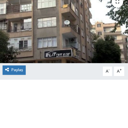
Paylaş
-
+
A
A