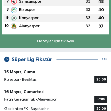
7
Samsunspor
33
48
8
Rizespor
33
40
9
Konyaspor
33
40
10
Alanyaspor
33
37
Detaylar için tıklayın
Süper Lig Fikstür
15 Mayıs, Cuma
Rizespor - Beşiktaş
20:00
16 Mayıs, Cumartesi
Fatih Karagümrük - Alanyaspor
17:00
Gaziantep FK - Başakşehir
20:00