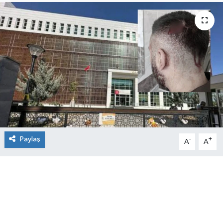
Paylaş
-
+
A
A