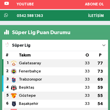
YOUTUBE
ABONE OL
0542 588 1363
İLETIŞIM
Süper Lig Puan Durumu
Süper Lig
#
Takım
O
P
1
Galatasaray
33
77
2
Fenerbahçe
33
73
3
Trabzonspor
33
69
4
Beşiktaş
33
59
5
Göztepe
33
55
6
Başakşehir
33
54