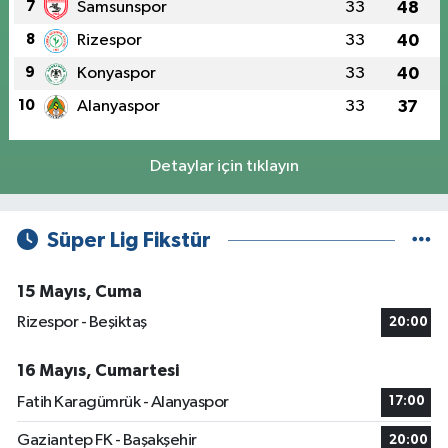
7
Samsunspor
33
48
8
Rizespor
33
40
9
Konyaspor
33
40
10
Alanyaspor
33
37
Detaylar için tıklayın
Süper Lig Fikstür
15 Mayıs, Cuma
Rizespor - Beşiktaş
20:00
16 Mayıs, Cumartesi
Fatih Karagümrük - Alanyaspor
17:00
Gaziantep FK - Başakşehir
20:00