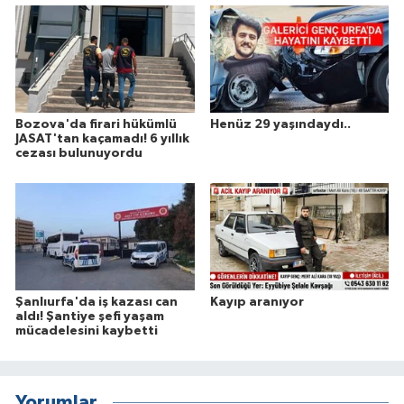
Bozova'da firari hükümlü
Henüz 29 yaşındaydı..
JASAT'tan kaçamadı! 6 yıllık
cezası bulunuyordu
Şanlıurfa'da iş kazası can
Kayıp aranıyor
aldı! Şantiye şefi yaşam
mücadelesini kaybetti
Yorumlar