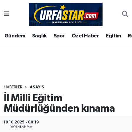
ASAYİS
Şanlıurfa Nöbetçi Eczaneler
Gündem
Sağlık
Spor
Özel Haber
Eğitim
R
ÇEVRE
Şanlıurfa Hava Durumu
DUNYA
Şanlıurfa Namaz Vakitleri
Eğitim
Şanlıurfa Trafik Yoğunluk Haritası
Ekonomi
Süper Lig Puan Durumu ve Fikstür
HABERLER
ASAYİS
İl Milli Eğitim
Gündem
Tüm Manşetler
Müdürlüğünden kınama
Kültür
Son Dakika Haberleri
19.10.2025 - 00:19
Magazin
Haber Arşivi
YAYINLANMA