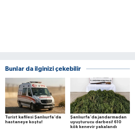
Bunlar da ilginizi çekebilir
Turist kafilesi Şanlıurfa'da
Şanlıurfa'da jandarmadan
hastaneye koştu!
uyuşturucu darbesi! 610
kök kenevir yakalandı