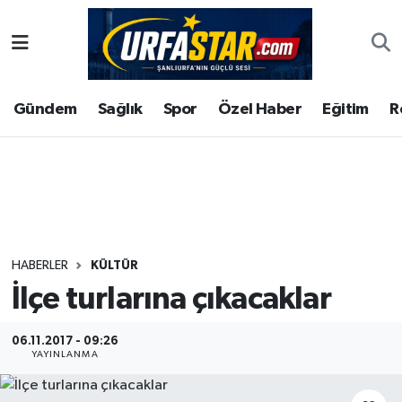
ASAYİS
Şanlıurfa Nöbetçi Eczaneler
Gündem
Sağlık
Spor
Özel Haber
Eğitim
R
ÇEVRE
Şanlıurfa Hava Durumu
DUNYA
Şanlıurfa Namaz Vakitleri
Eğitim
Şanlıurfa Trafik Yoğunluk Haritası
Ekonomi
Süper Lig Puan Durumu ve Fikstür
HABERLER
KÜLTÜR
İlçe turlarına çıkacaklar
Gündem
Tüm Manşetler
Kültür
Son Dakika Haberleri
06.11.2017 - 09:26
YAYINLANMA
Magazin
Haber Arşivi