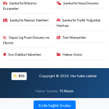
Şanlıurfa Nöbetçi
Şanlıurfa Hava Durumu
Eczaneler
Şanlıurfa Namaz Vakitleri
Şanlıurfa Trafik Yoğunluk
Haritası
Süper Lig Puan Durumu ve
Tüm Manşetler
Fikstür
Son Dakika Haberleri
Haber Arşivi
RSS
Copyright © 2024. Her hakkı saklıdır.
Haber Yazılımı:
TE Bilişim
A Life Sağlık Grubu