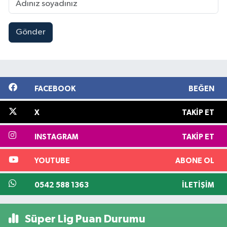
Gönder
FACEBOOK
BEĞEN
X
TAKIP ET
INSTAGRAM
TAKIP ET
YOUTUBE
ABONE OL
0542 588 1363
İLETIŞIM
Süper Lig Puan Durumu