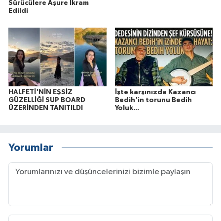
Sürücülere Aşure İkram
Edildi
HALFETİ'NİN EŞSİZ
İşte karşınızda Kazancı
GÜZELLİĞİ SUP BOARD
Bedih'in torunu Bedih
ÜZERİNDEN TANITILDI
Yoluk...
Yorumlar