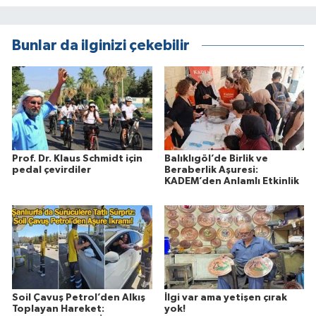
Bunlar da ilginizi çekebilir
Prof. Dr. Klaus Schmidt için
Balıklıgöl’de Birlik ve
pedal çevirdiler
Beraberlik Aşuresi:
KADEM’den Anlamlı Etkinlik
Soil Çavuş Petrol’den Alkış
İlgi var ama yetişen çırak
Toplayan Hareket:
yok!