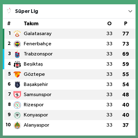
Süper Lig
#
Takım
O
P
1
Galatasaray
33
77
2
Fenerbahçe
33
73
3
Trabzonspor
33
69
4
Beşiktaş
33
59
5
Göztepe
33
55
6
Başakşehir
33
54
7
Samsunspor
33
48
8
Rizespor
33
40
9
Konyaspor
33
40
10
Alanyaspor
33
37