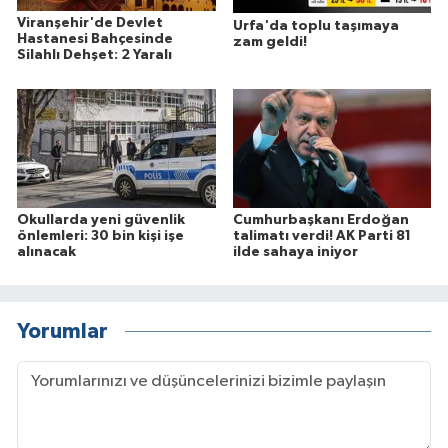
Viranşehir'de Devlet
Urfa'da toplu taşımaya
Hastanesi Bahçesinde
zam geldi!
Silahlı Dehşet: 2 Yaralı
Okullarda yeni güvenlik
Cumhurbaşkanı Erdoğan
önlemleri: 30 bin kişi işe
talimatı verdi! AK Parti 81
alınacak
ilde sahaya iniyor
Yorumlar