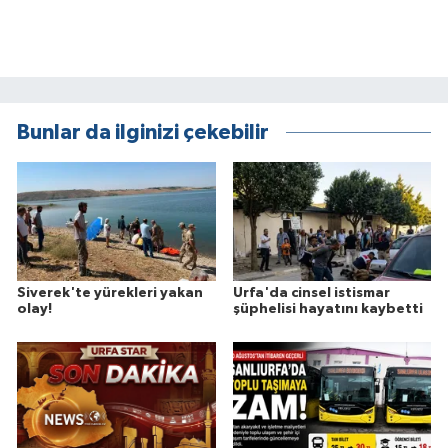
Bunlar da ilginizi çekebilir
Siverek'te yürekleri yakan
Urfa'da cinsel istismar
olay!
şüphelisi hayatını kaybetti