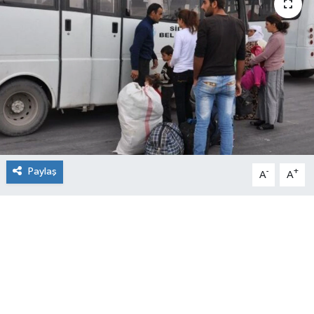
Paylaş
-
+
A
A