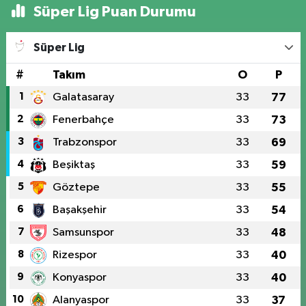
Süper Lig Puan Durumu
Süper Lig
#
Takım
O
P
1
Galatasaray
33
77
2
Fenerbahçe
33
73
3
Trabzonspor
33
69
4
Beşiktaş
33
59
5
Göztepe
33
55
6
Başakşehir
33
54
7
Samsunspor
33
48
8
Rizespor
33
40
9
Konyaspor
33
40
10
Alanyaspor
33
37