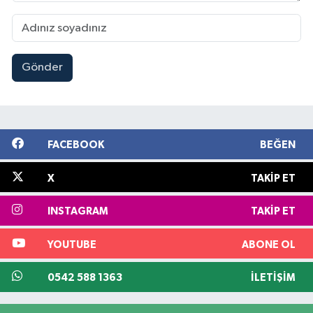
Gönder
FACEBOOK
BEĞEN
X
TAKIP ET
INSTAGRAM
TAKIP ET
YOUTUBE
ABONE OL
0542 588 1363
İLETIŞIM