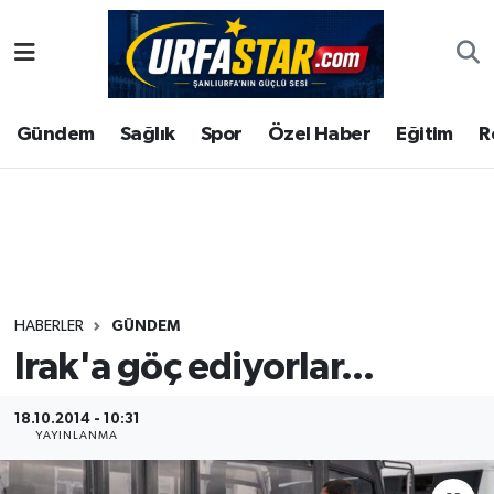
ASAYİS
Şanlıurfa Nöbetçi Eczaneler
Gündem
Sağlık
Spor
Özel Haber
Eğitim
R
ÇEVRE
Şanlıurfa Hava Durumu
DUNYA
Şanlıurfa Namaz Vakitleri
Eğitim
Şanlıurfa Trafik Yoğunluk Haritası
Ekonomi
Süper Lig Puan Durumu ve Fikstür
HABERLER
GÜNDEM
Irak'a göç ediyorlar...
Gündem
Tüm Manşetler
Kültür
Son Dakika Haberleri
18.10.2014 - 10:31
YAYINLANMA
Magazin
Haber Arşivi