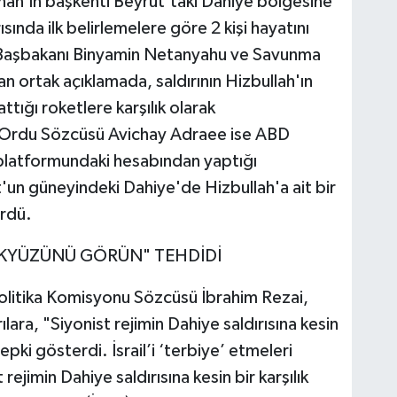
nan'ın başkenti Beyrut'taki Dahiye bölgesine
ısında ilk belirlemelere göre 2 kişi hayatını
ail Başbakanı Binyamin Netanyahu ve Savunma
an ortak açıklamada, saldırının Hizbullah'ın
ttığı roketlere karşılık olarak
rail Ordu Sözcüsü Avichay Adraee ise ABD
 platformundaki hesabından yaptığı
'un güneyindeki Dahiye'de Hizbullah'a ait bir
ürdü.
ÖKYÜZÜNÜ GÖRÜN" TEHDİDİ
 Politika Komisyonu Sözcüsü İbrahim Rezai,
ılara, "Siyonist rejimin Dahiye saldırısına kesin
tepki gösterdi. İsrail’i ‘terbiye’ etmeleri
ejimin Dahiye saldırısına kesin bir karşılık