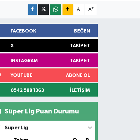
-
+
A
A
FACEBOOK
BEĞEN
X
TAKIP ET
INSTAGRAM
TAKIP ET
YOUTUBE
ABONE OL
0542 588 1363
İLETIŞIM
Süper Lig Puan Durumu
Süper Lig