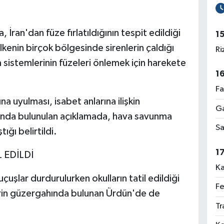
 İran'dan füze fırlatıldığının tespit edildiği
1
lkenin birçok bölgesinde sirenlerin çaldığı
Ri
 sistemlerinin füzeleri önlemek için harekete
1
Fa
a uyulması, isabet anlarına ilişkin
Ga
ında bulunulan açıklamada, hava savunma
Sa
ığı belirtildi.
1
 EDİLDİ
Ka
çuşlar durdurulurken okulların tatil edildiği
Fe
lerin güzergahında bulunan Ürdün'de de
Tr