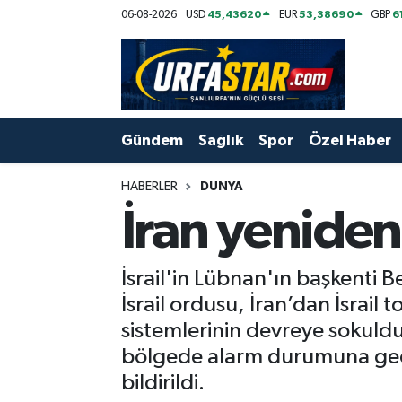
45,43620
53,38690
6
06-08-2026
USD
EUR
GBP
ASAYİS
Şanlıurfa Nöbetçi Eczaneler
ÇEVRE
Şanlıurfa Hava Durumu
Gündem
Sağlık
Spor
Özel Haber
DUNYA
Şanlıurfa Namaz Vakitleri
HABERLER
DUNYA
Eğitim
Şanlıurfa Trafik Yoğunluk Haritası
İran yeniden
Ekonomi
Süper Lig Puan Durumu ve Fikstür
İsrail'in Lübnan'ın başkenti Be
Gündem
Tüm Manşetler
İsrail ordusu, İran’dan İsrail 
sistemlerinin devreye sokul
Kültür
Son Dakika Haberleri
bölgede alarm durumuna geçildi
bildirildi.
Magazin
Haber Arşivi