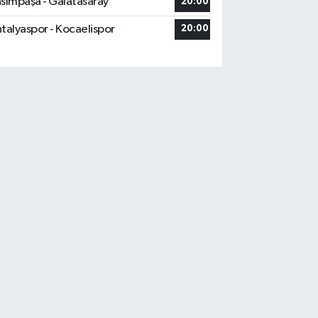
sımpaşa - Galatasaray
20:00
talyaspor - Kocaelispor
20:00