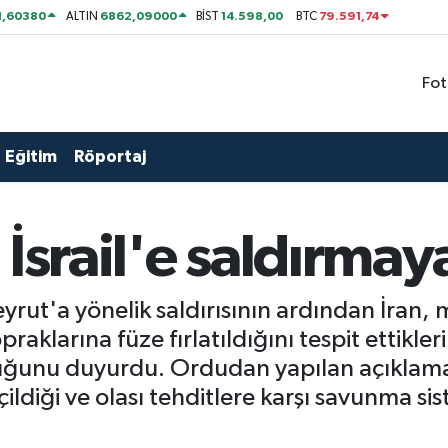
1,60380
6862,09000
14.598,00
79.591,74
ALTIN
BİST
BTC
Fot
Eğitim
Röportaj
 İsrail'e saldırmay
yrut'a yönelik saldırısının ardından İran, mi
topraklarına füze fırlatıldığını tespit ettikl
duğunu duyurdu. Ordudan yapılan açıklama
ği ve olası tehditlere karşı savunma sistem