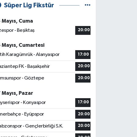
Süper Lig Fikstür
5 Mayıs, Cuma
zespor - Beşiktaş
20:00
6 Mayıs, Cumartesi
tih Karagümrük - Alanyaspor
17:00
ziantep FK - Başakşehir
20:00
msunspor - Göztepe
20:00
7 Mayıs, Pazar
yserispor - Konyaspor
17:00
nerbahçe - Eyüpspor
20:00
abzonspor - Gençlerbirliği S.K.
20:00