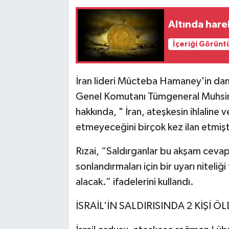
Altında harek
İçeriği Görünt
İran lideri Mücteba Hamaney'in dan
Genel Komutanı Tümgeneral Muhsin Rız
hakkında, " İran, ateşkesin ihlaline 
etmeyeceğini birçok kez ilan etmişt
Rızai, “Saldırganlar bu akşam cevapl
sonlandırmaları için bir uyarı niteliği
alacak.” ifadelerini kullandı.
İSRAİL’İN SALDIRISINDA 2 KİŞİ ÖL