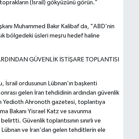
toprakların (İsrail) gökyüzünü görün.”
aşkanı Muhammed Bakır Kalibaf da, "ABD'nin
ışık bölgedeki üsleri meşru hedef haline
RDINDAN GÜVENLİK İSTİŞARE TOPLANTISI
, İsrail ordusunun Lübnan'ın başkenti
sonrası gelen İran tehdidinin ardından güvenlik
l'in Yedioth Ahronoth gazetesi, toplantıya
unma Bakanı Yisrael Katz ve savunma
belirtti. Güvenlik toplantısının sınırlı ve
 Lübnan ve İran'dan gelen tehditlerin ele