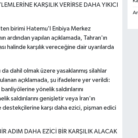
Ka
YLEMLERİNE KARŞILIK VERİRSE DAHA YIKICI
An
ürüten birimi Hatemu'l Enbiya Merkez
ının ardından yapılan açıklamada, Tahran'ın
ı halinde karşılık vereceğine dair uyarılarda
 da dahil olmak üzere yasaklanmış silahlar
gulanan açıklamada, şu ifadelere yer verildi:
anliyölerine yönelik saldırılarını
k saldırılarını genişletir veya İran'ın
e destekçilerine karşı daha ezici, pişman edici
R ADIM DAHA EZİCİ BİR KARŞILIK ALACAK