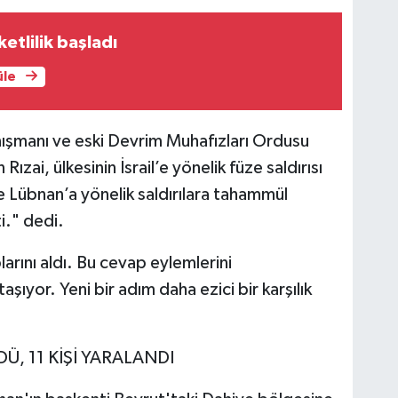
etlilik başladı
üle
ışmanı ve eski Devrim Muhafızları Ordusu
ai, ülkesinin İsrail’e yönelik füze saldırısı
ve Lübnan’a yönelik saldırılara tahammül
i." dedi.
arını aldı. Bu cevap eylemlerini
 taşıyor. Yeni bir adım daha ezici bir karşılık
DÜ, 11 KİŞİ YARALANDI