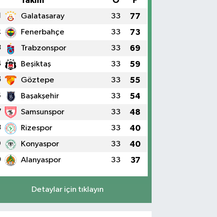
#
Takım
O
P
1
Galatasaray
33
77
2
Fenerbahçe
33
73
3
Trabzonspor
33
69
4
Beşiktaş
33
59
5
Göztepe
33
55
6
Başakşehir
33
54
7
Samsunspor
33
48
8
Rizespor
33
40
9
Konyaspor
33
40
0
Alanyaspor
33
37
Detaylar için tıklayın