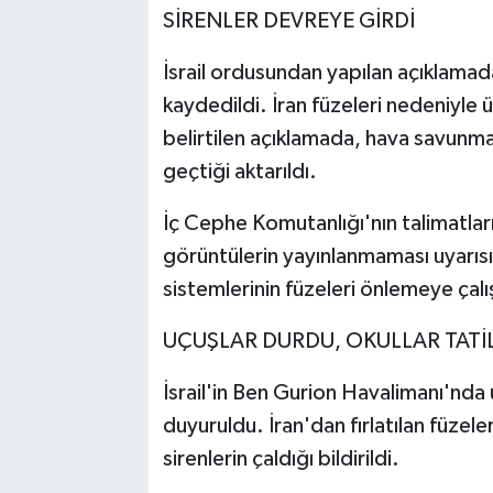
SİRENLER DEVREYE GİRDİ
İsrail ordusundan yapılan açıklamada,
kaydedildi. İran füzeleri nedeniyle ü
belirtilen açıklamada, hava savunma
geçtiği aktarıldı.
İç Cephe Komutanlığı'nın talimatların
görüntülerin yayınlanmaması uyarıs
sistemlerinin füzeleri önlemeye çalışt
UÇUŞLAR DURDU, OKULLAR TATİL
İsrail'in Ben Gurion Havalimanı'nda u
duyuruldu. İran'dan fırlatılan füze
sirenlerin çaldığı bildirildi.