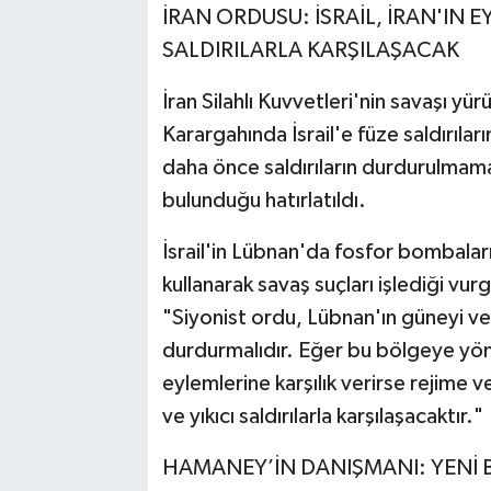
İRAN ORDUSU: İSRAİL, İRAN'IN E
SALDIRILARLA KARŞILAŞACAK
İran Silahlı Kuvvetleri'nin savaşı y
Karargahında İsrail'e füze saldırılar
daha önce saldırıların durdurulmamas
bulunduğu hatırlatıldı.
İsrail'in Lübnan'da fosfor bombaları
kullanarak savaş suçları işlediği vur
"Siyonist ordu, Lübnan'ın güneyi ve b
durdurmalıdır. Eğer bu bölgeye yöneli
eylemlerine karşılık verirse rejime v
ve yıkıcı saldırılarla karşılaşacaktır."
HAMANEY’İN DANIŞMANI: YENİ Bİ