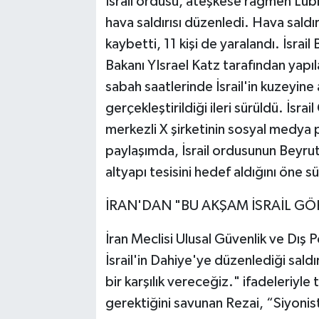
İsrail ordusu, ateşkese rağmen Lüb
hava saldırısı düzenledi. Hava saldır
kaybetti, 11 kişi de yaralandı. İsr
Bakanı YIsrael Katz tarafından yapıl
sabah saatlerinde İsrail'in kuzeyine a
gerçekleştirildiği ileri sürüldü. İs
merkezli X şirketinin sosyal medya
paylaşımda, İsrail ordusunun Beyrut
altyapı tesisini hedef aldığını öne s
İRAN'DAN "BU AKŞAM İSRAİL G
İran Meclisi Ulusal Güvenlik ve Dış
İsrail'in Dahiye'ye düzenlediği saldır
bir karşılık vereceğiz." ifadeleriyle 
gerektiğini savunan Rezai, “Siyonist r