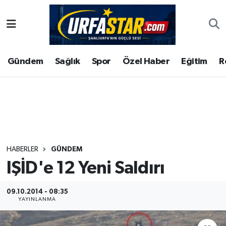
ASAYİS
Şanlıurfa Nöbetçi Eczaneler
Gündem
Sağlık
Spor
Özel Haber
Eğitim
R
ÇEVRE
Şanlıurfa Hava Durumu
DUNYA
Şanlıurfa Namaz Vakitleri
Eğitim
Şanlıurfa Trafik Yoğunluk Haritası
Ekonomi
Süper Lig Puan Durumu ve Fikstür
HABERLER
GÜNDEM
IŞİD'e 12 Yeni Saldırı
Gündem
Tüm Manşetler
Kültür
Son Dakika Haberleri
09.10.2014 - 08:35
YAYINLANMA
Magazin
Haber Arşivi