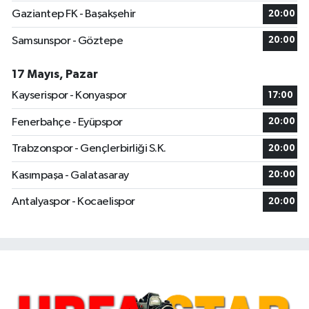
Gaziantep FK - Başakşehir
20:00
Samsunspor - Göztepe
20:00
17 Mayıs, Pazar
Kayserispor - Konyaspor
17:00
Fenerbahçe - Eyüpspor
20:00
Trabzonspor - Gençlerbirliği S.K.
20:00
Kasımpaşa - Galatasaray
20:00
Antalyaspor - Kocaelispor
20:00