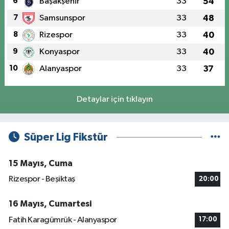
6
Başakşehir
33
54
7
Samsunspor
33
48
8
Rizespor
33
40
9
Konyaspor
33
40
10
Alanyaspor
33
37
Detaylar için tıklayın
Süper Lig Fikstür
15 Mayıs, Cuma
Rizespor - Beşiktaş
20:00
16 Mayıs, Cumartesi
Fatih Karagümrük - Alanyaspor
17:00