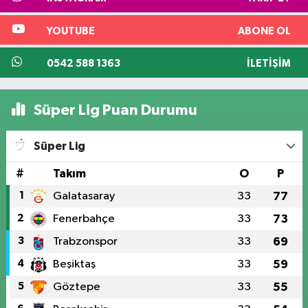
YOUTUBE
ABONE OL
0542 588 1363
İLETIŞIM
Süper Lig Puan Durumu
Süper Lig
#
Takım
O
P
1
Galatasaray
33
77
2
Fenerbahçe
33
73
3
Trabzonspor
33
69
4
Beşiktaş
33
59
5
Göztepe
33
55