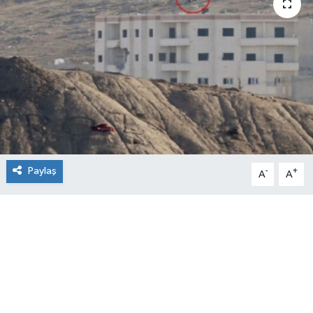
Paylaş
-
+
A
A