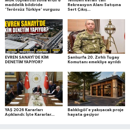
MGK toplantısı sona erdi! 8
Yeniden Refah'tan
maddelik bildiride
Rekreasyon Alanı Satışına
‘Terörsüz Türkiye’ vurgusu
Sert Çıkış...
EVREN SANAYİ'DE KİM
Şanlıurfa 20. Zırhlı Tugay
DENETİM YAPIYOR?
Komutanı emekliye ayrıldı
YAŞ 2026 Kararları
Balıklıgöl'e yakışacak proje
Açıklandı: İşte Kararlar...
hayata geçiyor