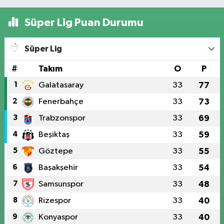
Süper Lig Puan Durumu
Süper Lig
#
Takım
O
P
1
Galatasaray
33
77
2
Fenerbahçe
33
73
3
Trabzonspor
33
69
4
Beşiktaş
33
59
5
Göztepe
33
55
6
Başakşehir
33
54
7
Samsunspor
33
48
8
Rizespor
33
40
9
Konyaspor
33
40