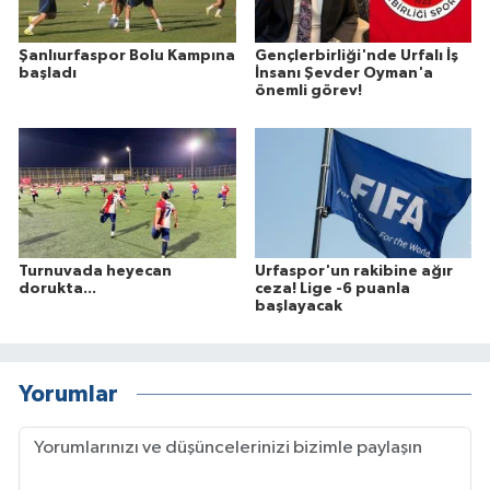
Şanlıurfaspor Bolu Kampına
Gençlerbirliği'nde Urfalı İş
başladı
İnsanı Şevder Oyman'a
önemli görev!
Turnuvada heyecan
Urfaspor'un rakibine ağır
dorukta...
ceza! Lige -6 puanla
başlayacak
Yorumlar