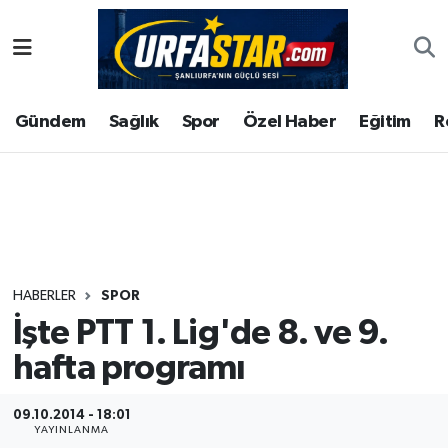
ASAYİS
Şanlıurfa Nöbetçi Eczaneler
Gündem
Sağlık
Spor
Özel Haber
Eğitim
R
ÇEVRE
Şanlıurfa Hava Durumu
DUNYA
Şanlıurfa Namaz Vakitleri
Eğitim
Şanlıurfa Trafik Yoğunluk Haritası
Ekonomi
Süper Lig Puan Durumu ve Fikstür
HABERLER
SPOR
İşte PTT 1. Lig'de 8. ve 9.
Gündem
Tüm Manşetler
hafta programı
Kültür
Son Dakika Haberleri
09.10.2014 - 18:01
Magazin
Haber Arşivi
YAYINLANMA