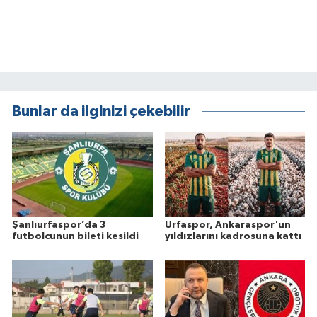
Bunlar da ilginizi çekebilir
Şanlıurfaspor’da 3
Urfaspor, Ankaraspor'un
futbolcunun bileti kesildi
yıldızlarını kadrosuna kattı