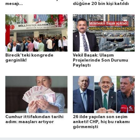
mesajı...
düğüne 20 bin kişi katıldı
Birecik'teki kongrede
Vekil Başak: Ulaşım
gerginlik!
Projelerinde Son Durumu
Paylaştı
Cumhur ittifakından tarihi
26 ilde yapılan son seçim
adım: maaşları artıyor
anketi! CHP, hiç bu rakamı
görmemişti