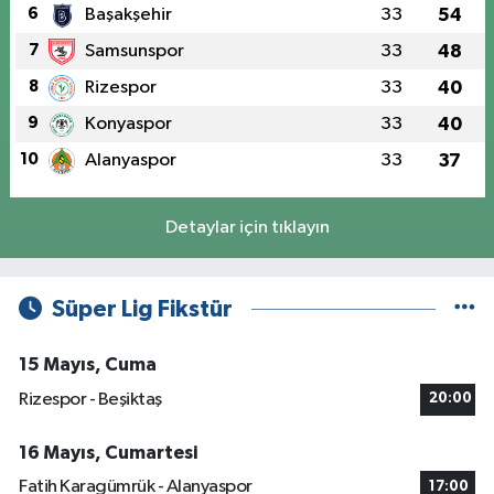
6
Başakşehir
33
54
7
Samsunspor
33
48
8
Rizespor
33
40
9
Konyaspor
33
40
10
Alanyaspor
33
37
Detaylar için tıklayın
Süper Lig Fikstür
15 Mayıs, Cuma
Rizespor - Beşiktaş
20:00
16 Mayıs, Cumartesi
Fatih Karagümrük - Alanyaspor
17:00