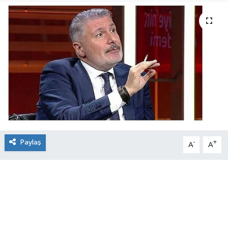
Paylaş
-
+
A
A