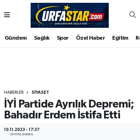
ASAYİS
Şanlıurfa Nöbetçi Eczaneler
Gündem
Sağlık
Spor
Özel Haber
Eğitim
R
ÇEVRE
Şanlıurfa Hava Durumu
DUNYA
Şanlıurfa Namaz Vakitleri
Eğitim
Şanlıurfa Trafik Yoğunluk Haritası
Ekonomi
Süper Lig Puan Durumu ve Fikstür
HABERLER
SIYASET
İYİ Partide Ayrılık Depremi;
Gündem
Tüm Manşetler
Bahadır Erdem İstifa Etti
Kültür
Son Dakika Haberleri
10.11.2023 - 17:37
Magazin
Haber Arşivi
YAYINLANMA