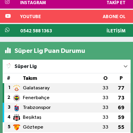
INSTAGRAM
TAKIP ET
YOUTUBE
ABONE OL
0542 588 1363
İLETIŞIM
Süper Lig Puan Durumu
Süper Lig
#
Takım
O
P
1
Galatasaray
33
77
2
Fenerbahçe
33
73
3
Trabzonspor
33
69
4
Beşiktaş
33
59
5
Göztepe
33
55