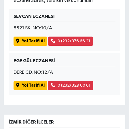
eczane adres, telefon ve konumları
SEVCAN ECZANESİ
8821 SK. NO:10/A
Yol Tarifi Al
0 (232) 376 66 21
EGE GÜL ECZANESİ
DERE CD. NO:12/A
Yol Tarifi Al
0 (232) 329 00 61
İZMIR DIĞER İLÇELER