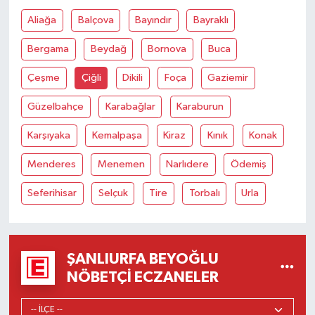
Aliağa
Balçova
Bayındır
Bayraklı
Bergama
Beydağ
Bornova
Buca
Çeşme
Çiğli
Dikili
Foça
Gaziemir
Güzelbahçe
Karabağlar
Karaburun
Karşıyaka
Kemalpaşa
Kiraz
Kınık
Konak
Menderes
Menemen
Narlıdere
Ödemiş
Seferihisar
Selçuk
Tire
Torbalı
Urla
ŞANLIURFA BEYOĞLU
NÖBETÇI ECZANELER