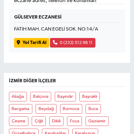
eczane adres, telefon ve konumları
GÜLSEVER ECZANESİ
FATİH MAH. CAN EGELİ SOK. NO:14/A
Yol Tarifi Al
0 (232) 512 98 11
İZMIR DIĞER İLÇELER
Aliağa
Balçova
Bayındır
Bayraklı
Bergama
Beydağ
Bornova
Buca
Çeşme
Çiğli
Dikili
Foça
Gaziemir
Güzelbahçe
Karabağlar
Karaburun