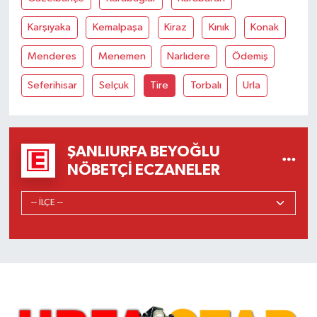
Karşıyaka
Kemalpaşa
Kiraz
Kınık
Konak
Menderes
Menemen
Narlıdere
Ödemiş
Seferihisar
Selçuk
Tire
Torbalı
Urla
ŞANLIURFA BEYOĞLU
NÖBETÇI ECZANELER