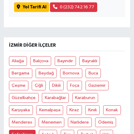
Yol Tarifi Al
0 (232) 742 16 77
İZMIR DIĞER İLÇELER
Aliağa
Balçova
Bayındır
Bayraklı
Bergama
Beydağ
Bornova
Buca
Çeşme
Çiğli
Dikili
Foça
Gaziemir
Güzelbahçe
Karabağlar
Karaburun
Karşıyaka
Kemalpaşa
Kiraz
Kınık
Konak
Menderes
Menemen
Narlıdere
Ödemiş