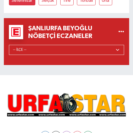
Seferihisar
Selçuk
Tire
Torbalı
Urla
ŞANLIURFA BEYOĞLU
NÖBETÇI ECZANELER