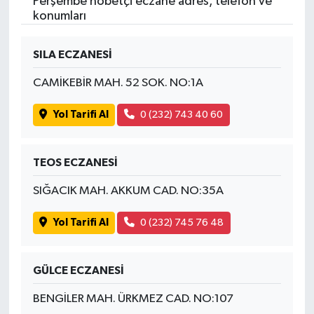
Perşembe nöbetçi eczane adres, telefon ve
konumları
SILA ECZANESİ
CAMİKEBİR MAH. 52 SOK. NO:1A
Yol Tarifi Al
0 (232) 743 40 60
TEOS ECZANESİ
SIĞACIK MAH. AKKUM CAD. NO:35A
Yol Tarifi Al
0 (232) 745 76 48
GÜLCE ECZANESİ
BENGİLER MAH. ÜRKMEZ CAD. NO:107