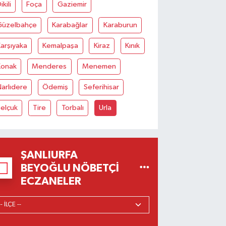
ikili
Foça
Gaziemir
Güzelbahçe
Karabağlar
Karaburun
arşıyaka
Kemalpaşa
Kiraz
Kınık
Konak
Menderes
Menemen
arlıdere
Ödemiş
Seferihisar
elçuk
Tire
Torbalı
Urla
ŞANLIURFA
BEYOĞLU NÖBETÇI
ECZANELER