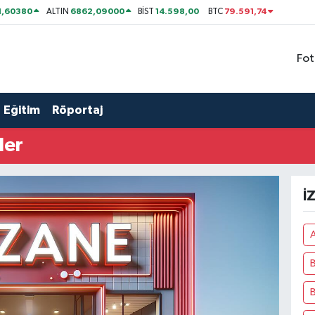
1,60380
6862,09000
14.598,00
79.591,74
ALTIN
BİST
BTC
Fot
Eğitim
Röportaj
ler
İ
A
B