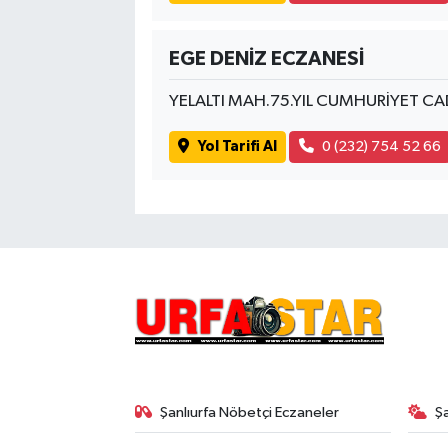
EGE DENİZ ECZANESİ
YELALTI MAH.75.YIL CUMHURİYET C
Yol Tarifi Al
0 (232) 754 52 66
Şanlıurfa Nöbetçi Eczaneler
Ş