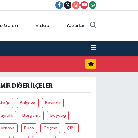
o Galeri
Video
Yazarlar
ZMIR DIĞER İLÇELER
liağa
Balçova
Bayındır
ayraklı
Bergama
Beydağ
Bornova
Buca
Çeşme
Çiğli