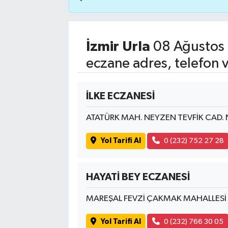
İzmir Urla
08 Ağustos 
eczane adres, telefon 
İLKE ECZANESİ
ATATÜRK MAH. NEYZEN TEVFİK CAD.
Yol Tarifi Al
0 (232) 752 27 28
HAYATİ BEY ECZANESİ
MAREŞAL FEVZİ ÇAKMAK MAHALLESİ 
Yol Tarifi Al
0 (232) 766 30 05