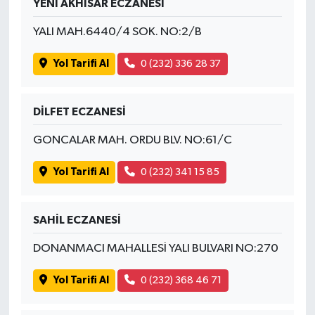
YENİ AKHİSAR ECZANESİ
YALI MAH.6440/4 SOK. NO:2/B
Yol Tarifi Al
0 (232) 336 28 37
DİLFET ECZANESİ
GONCALAR MAH. ORDU BLV. NO:61/C
Yol Tarifi Al
0 (232) 341 15 85
SAHİL ECZANESİ
DONANMACI MAHALLESİ YALI BULVARI NO:270
Yol Tarifi Al
0 (232) 368 46 71