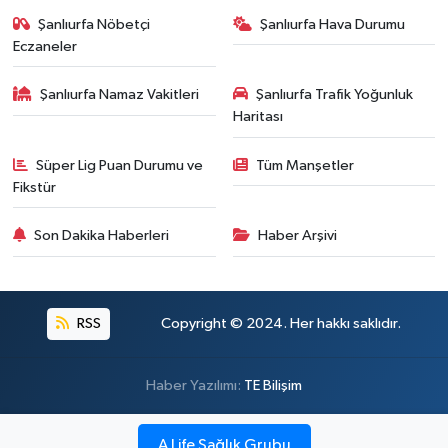
Şanlıurfa Nöbetçi
Şanlıurfa Hava Durumu
Eczaneler
Şanlıurfa Namaz Vakitleri
Şanlıurfa Trafik Yoğunluk
Haritası
Süper Lig Puan Durumu ve
Tüm Manşetler
Fikstür
Son Dakika Haberleri
Haber Arşivi
RSS
Copyright © 2024. Her hakkı saklıdır.
Haber Yazılımı:
TE Bilişim
A Life Sağlık Grubu