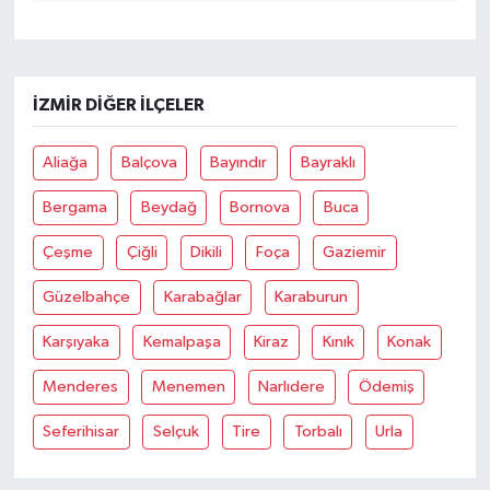
İZMIR DIĞER İLÇELER
Aliağa
Balçova
Bayındır
Bayraklı
Bergama
Beydağ
Bornova
Buca
Çeşme
Çiğli
Dikili
Foça
Gaziemir
Güzelbahçe
Karabağlar
Karaburun
Karşıyaka
Kemalpaşa
Kiraz
Kınık
Konak
Menderes
Menemen
Narlıdere
Ödemiş
Seferihisar
Selçuk
Tire
Torbalı
Urla