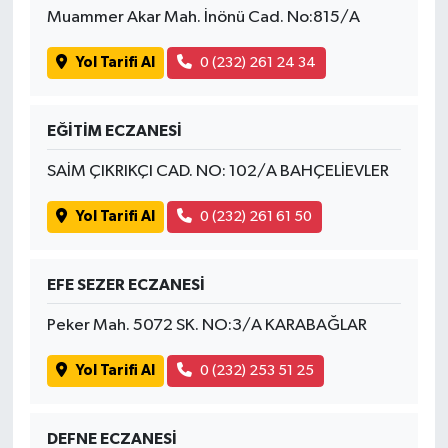
Muammer Akar Mah. İnönü Cad. No:815/A
Yol Tarifi Al
0 (232) 261 24 34
EĞİTİM ECZANESİ
SAİM ÇIKRIKÇI CAD. NO: 102/A BAHÇELİEVLER
Yol Tarifi Al
0 (232) 261 61 50
EFE SEZER ECZANESİ
Peker Mah. 5072 SK. NO:3/A KARABAĞLAR
Yol Tarifi Al
0 (232) 253 51 25
DEFNE ECZANESİ