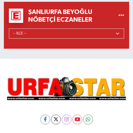
ŞANLIURFA BEYOĞLU
NÖBETÇI ECZANELER