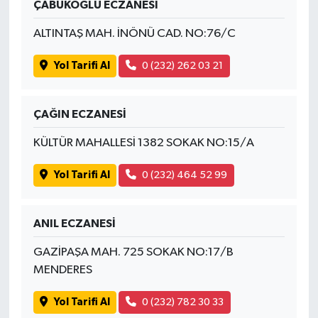
ÇABUKOĞLU ECZANESİ
ALTINTAŞ MAH. İNÖNÜ CAD. NO:76/C
Yol Tarifi Al
0 (232) 262 03 21
ÇAĞIN ECZANESİ
KÜLTÜR MAHALLESİ 1382 SOKAK NO:15/A
Yol Tarifi Al
0 (232) 464 52 99
ANIL ECZANESİ
GAZİPAŞA MAH. 725 SOKAK NO:17/B
MENDERES
Yol Tarifi Al
0 (232) 782 30 33