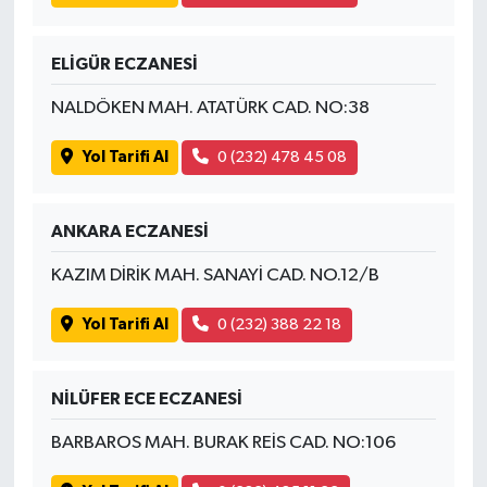
ELİGÜR ECZANESİ
NALDÖKEN MAH. ATATÜRK CAD. NO:38
Yol Tarifi Al
0 (232) 478 45 08
ANKARA ECZANESİ
KAZIM DİRİK MAH. SANAYİ CAD. NO.12/B
Yol Tarifi Al
0 (232) 388 22 18
NİLÜFER ECE ECZANESİ
BARBAROS MAH. BURAK REİS CAD. NO:106