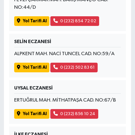
NO:44/D
Yol Tarifi Al
0 (232) 854 72 02
SELİN ECZANESİ
ALPKENT MAH. NACİ TUNCEL CAD. NO:59/A
Yol Tarifi Al
0 (232) 502 83 61
UYSAL ECZANESİ
ERTUĞRUL MAH. MİTHATPAŞA CAD. NO:67/B
Yol Tarifi Al
0 (232) 856 10 24
İLKE ECZANESİ