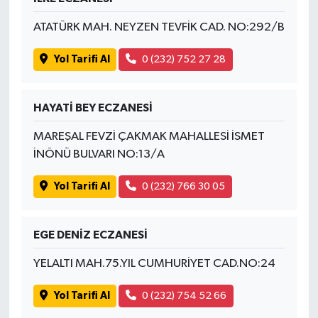
ATATÜRK MAH. NEYZEN TEVFİK CAD. NO:292/B
Yol Tarifi Al
0 (232) 752 27 28
HAYATİ BEY ECZANESİ
MAREŞAL FEVZİ ÇAKMAK MAHALLESİ İSMET
İNÖNÜ BULVARI NO:13/A
Yol Tarifi Al
0 (232) 766 30 05
EGE DENİZ ECZANESİ
YELALTI MAH.75.YIL CUMHURİYET CAD.NO:24
Yol Tarifi Al
0 (232) 754 52 66