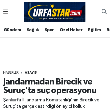
ASAYİS
Şanlıurfa Nöbetçi Eczaneler
Gündem
Sağlık
Spor
Özel Haber
Eğitim
R
ÇEVRE
Şanlıurfa Hava Durumu
DUNYA
Şanlıurfa Namaz Vakitleri
Eğitim
Şanlıurfa Trafik Yoğunluk Haritası
Ekonomi
Süper Lig Puan Durumu ve Fikstür
HABERLER
ASAYİS
Jandarmadan Birecik ve
Gündem
Tüm Manşetler
Suruç'ta suç operasyonu
Kültür
Son Dakika Haberleri
Şanlıurfa İl Jandarma Komutanlığı'nın Birecik ve
Suruç'ta gerçekleştirdiği önleyici kolluk
Magazin
Haber Arşivi