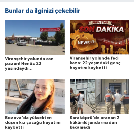
Bunlar da ilginizi çekebilir
Viranşehir yolunda feci
Viranşehir yolunda can
kaza: 22 yaşındaki genç
pazarı! Henüz 22
hayatını kaybetti
yaşındaydı…
Bozova'da yüksekten
Karaköprü'de aranan 2
düşen kız çocuğu hayatını
hükümlü jandarmadan
kaybetti
kaçamadı