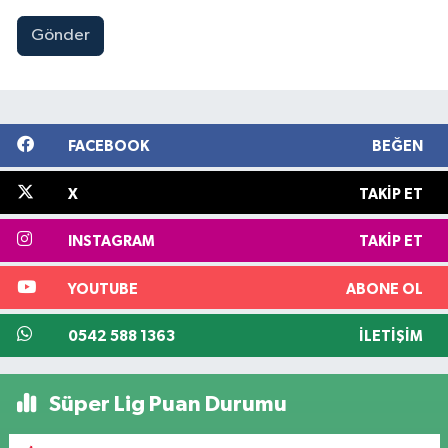
Gönder
FACEBOOK
BEĞEN
X
TAKIP ET
INSTAGRAM
TAKIP ET
YOUTUBE
ABONE OL
0542 588 1363
İLETIŞIM
Süper Lig Puan Durumu