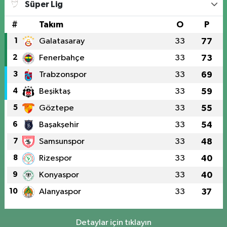
Süper Lig
#
Takım
O
P
1
Galatasaray
33
77
2
Fenerbahçe
33
73
3
Trabzonspor
33
69
4
Beşiktaş
33
59
5
Göztepe
33
55
6
Başakşehir
33
54
7
Samsunspor
33
48
8
Rizespor
33
40
9
Konyaspor
33
40
10
Alanyaspor
33
37
Detaylar için tıklayın