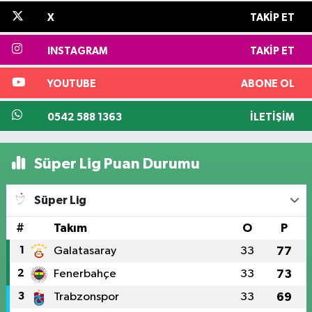
X
TAKIP ET
INSTAGRAM
TAKIP ET
YOUTUBE
ABONE OL
0542 588 1363
İLETIŞIM
Süper Lig Puan Durumu
Süper Lig
#
Takım
O
P
1
Galatasaray
33
77
2
Fenerbahçe
33
73
3
Trabzonspor
33
69