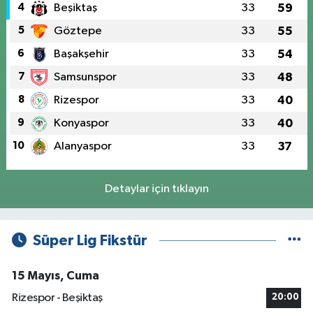
4
Beşiktaş
33
59
5
Göztepe
33
55
6
Başakşehir
33
54
7
Samsunspor
33
48
8
Rizespor
33
40
9
Konyaspor
33
40
10
Alanyaspor
33
37
Detaylar için tıklayın
Süper Lig Fikstür
15 Mayıs, Cuma
Rizespor - Beşiktaş
20:00