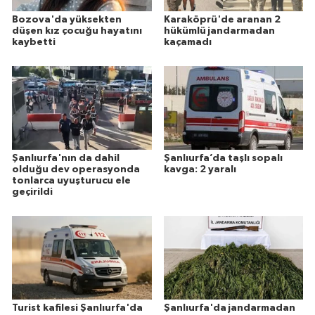
Bozova'da yüksekten
Karaköprü'de aranan 2
düşen kız çocuğu hayatını
hükümlü jandarmadan
kaybetti
kaçamadı
Şanlıurfa'nın da dahil
Şanlıurfa’da taşlı sopalı
olduğu dev operasyonda
kavga: 2 yaralı
tonlarca uyuşturucu ele
geçirildi
Turist kafilesi Şanlıurfa'da
Şanlıurfa'da jandarmadan