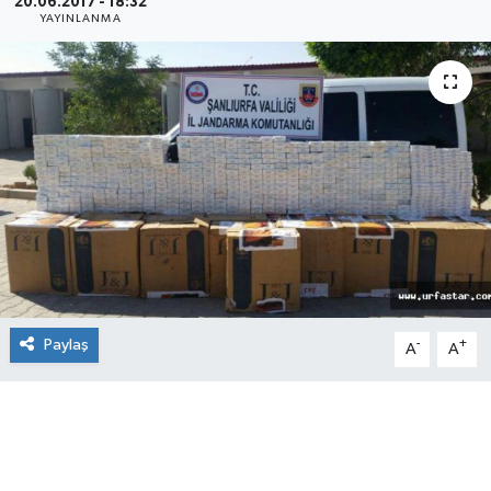
20.06.2017 - 18:32
YAYINLANMA
Paylaş
-
+
A
A