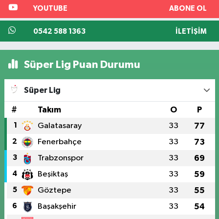
YOUTUBE
ABONE OL
0542 588 1363
İLETIŞIM
Süper Lig Puan Durumu
Süper Lig
#
Takım
O
P
1
Galatasaray
33
77
2
Fenerbahçe
33
73
3
Trabzonspor
33
69
4
Beşiktaş
33
59
5
Göztepe
33
55
6
Başakşehir
33
54