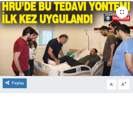
Paylaş
-
+
A
A