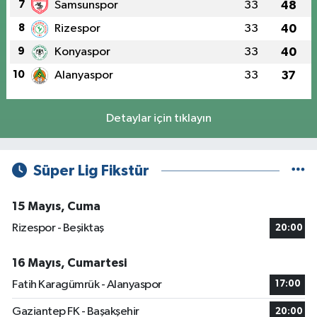
7
Samsunspor
33
48
8
Rizespor
33
40
9
Konyaspor
33
40
10
Alanyaspor
33
37
Detaylar için tıklayın
Süper Lig Fikstür
15 Mayıs, Cuma
Rizespor - Beşiktaş
20:00
16 Mayıs, Cumartesi
Fatih Karagümrük - Alanyaspor
17:00
Gaziantep FK - Başakşehir
20:00