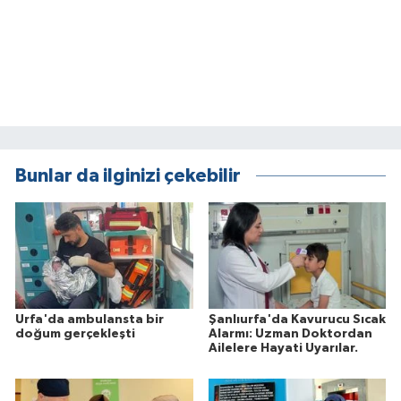
Bunlar da ilginizi çekebilir
Urfa'da ambulansta bir
Şanlıurfa'da Kavurucu Sıcak
doğum gerçekleşti
Alarmı: Uzman Doktordan
Ailelere Hayati Uyarılar.