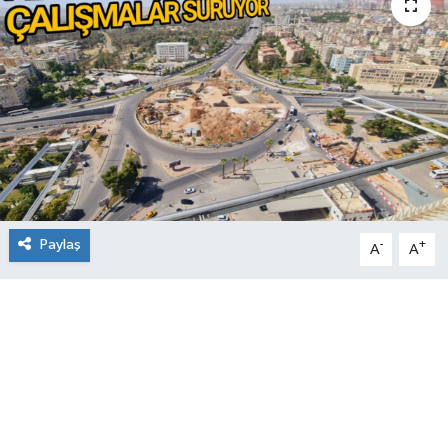
Paylaş
-
+
A
A