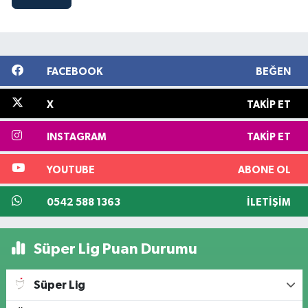
FACEBOOK
BEĞEN
X
TAKIP ET
INSTAGRAM
TAKIP ET
YOUTUBE
ABONE OL
0542 588 1363
İLETIŞIM
Süper Lig Puan Durumu
Süper Lig