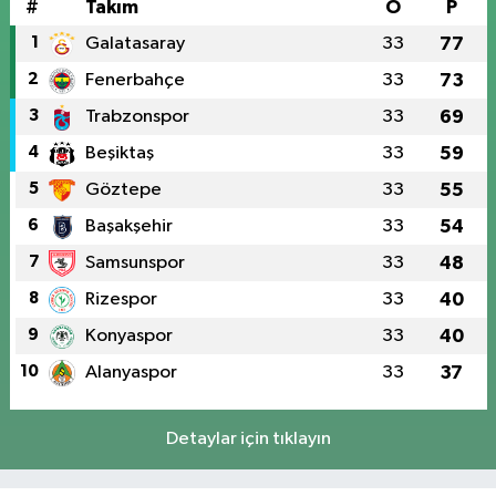
#
Takım
O
P
1
Galatasaray
33
77
2
Fenerbahçe
33
73
3
Trabzonspor
33
69
4
Beşiktaş
33
59
5
Göztepe
33
55
6
Başakşehir
33
54
7
Samsunspor
33
48
8
Rizespor
33
40
9
Konyaspor
33
40
10
Alanyaspor
33
37
Detaylar için tıklayın