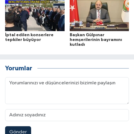
İptal edilen konserlere
Başkan Gülpınar
tepkiler büyüyor
hemşerilerinin bayramını
kutladı
Yorumlar
Gönder