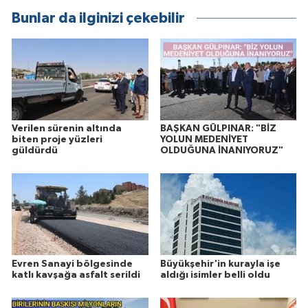
Bunlar da ilginizi çekebilir
Verilen sürenin altında
BAŞKAN GÜLPINAR: "BİZ
biten proje yüzleri
YOLUN MEDENİYET
güldürdü
OLDUĞUNA İNANIYORUZ"
Evren Sanayi bölgesinde
Büyükşehir'in kurayla işe
katlı kavşağa asfalt serildi
aldığı isimler belli oldu