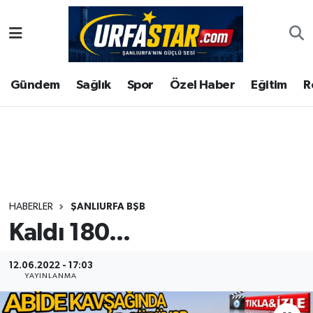
ASAYİS
Şanlıurfa Nöbetçi Eczaneler
Gündem
Sağlık
Spor
Özel Haber
Eğitim
R
ÇEVRE
Şanlıurfa Hava Durumu
DUNYA
Şanlıurfa Namaz Vakitleri
Eğitim
Şanlıurfa Trafik Yoğunluk Haritası
Ekonomi
Süper Lig Puan Durumu ve Fikstür
HABERLER
ŞANLIURFA BŞB
Kaldı 180...
Gündem
Tüm Manşetler
Kültür
Son Dakika Haberleri
12.06.2022 - 17:03
YAYINLANMA
Magazin
Haber Arşivi