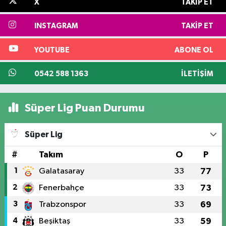
X
TAKIP ET
INSTAGRAM
TAKIP ET
YOUTUBE
ABONE OL
0542 588 1363
İLETIŞIM
Süper Lig Puan Durumu
Süper Lig
#
Takım
O
P
1
Galatasaray
33
77
2
Fenerbahçe
33
73
3
Trabzonspor
33
69
4
Beşiktaş
33
59