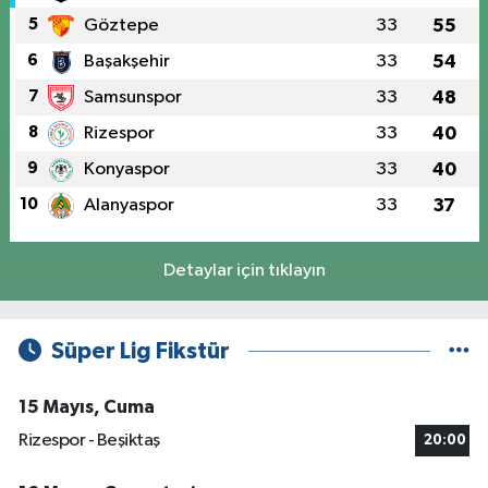
5
Göztepe
33
55
6
Başakşehir
33
54
7
Samsunspor
33
48
8
Rizespor
33
40
9
Konyaspor
33
40
10
Alanyaspor
33
37
Detaylar için tıklayın
Süper Lig Fikstür
15 Mayıs, Cuma
Rizespor - Beşiktaş
20:00