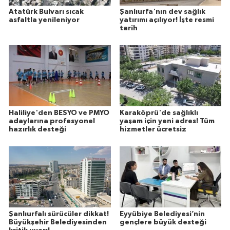
Atatürk Bulvarı sıcak
Şanlıurfa'nın dev sağlık
asfaltla yenileniyor
yatırımı açılıyor! İşte resmi
tarih
Haliliye'den BESYO ve PMYO
Karaköprü'de sağlıklı
adaylarına profesyonel
yaşam için yeni adres! Tüm
hazırlık desteği
hizmetler ücretsiz
Şanlıurfalı sürücüler dikkat!
Eyyübiye Belediyesi’nin
Büyükşehir Belediyesinden
gençlere büyük desteği