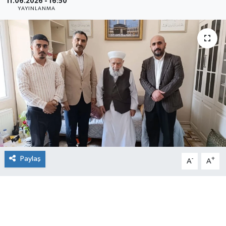
11.06.2026 - 16:50
YAYINLANMA
Paylaş
-
+
A
A